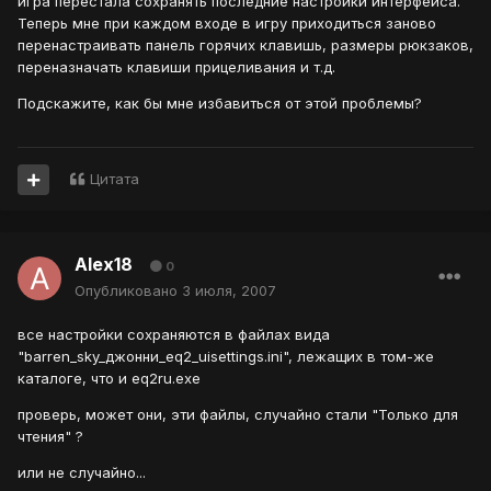
игра перестала сохранять последние настройки интерфейса.
Теперь мне при каждом входе в игру приходиться заново
перенастраивать панель горячих клавишь, размеры рюкзаков,
переназначать клавиши прицеливания и т.д.
Подскажите, как бы мне избавиться от этой проблемы?
Цитата
Alex18
0
Опубликовано
3 июля, 2007
все настройки сохраняются в файлах вида
"barren_sky_джонни_eq2_uisettings.ini", лежащих в том-же
каталоге, что и eq2ru.exe
проверь, может они, эти файлы, случайно стали "Только для
чтения" ?
или не случайно...