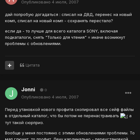
Опубликовано
4 июля, 2007
дай попробую догадаться : списал на ДВД, перенес на новый
комп, списал на новый комп - сохранять перестало?
если да - то лучше для всего каталога SONY, включая
подкаталоги, снять "Только для чтения" = иначе возникнут
проблемы с обновлениями.
Цитата
Jonni
0
Опубликовано
4 июля, 2007
Перед утановкой нового профита скопировал все сейф файлы
в отдельный каталог, что бы потом не перенастраивать
а
тут такой сюрприз.
Вообще у меня постоянно с этими обновлениями проблемы. То
мап глючит, то профит. Лечу кардинально - переустановкой