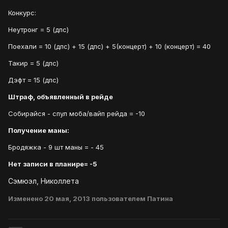
Конкурс:
Неутронг = 5 (дпс)
Поехали = 10 (дпс) + 15 (дпс) + 5(концерт) + 10 (концерт) = 40
Такир = 5 (дпс)
Дэфт = 15 (дпс)
Штраф, объявленный в рейде
Собирайся - спул моба/вайп рейда = -10
Получение маны:
Бродяжка - 9 шт маны = - 45
Нет записи в планире= -5
Сэмюэл, Николлета
Изменено
20 мая, 2013
пользователем Патина