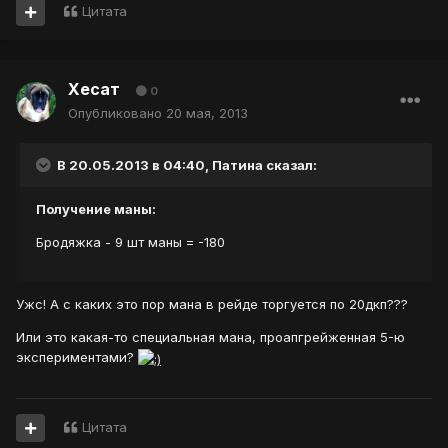
Цитата
Хесат
0
Опубликовано
20 мая, 2013
В 20.05.2013 в 04:40, Патина сказал:
Получение маны:
Бродяжка - 9 шт маны = -180
Ужс! А с каких это пор мана в рейде торгуется по 20дкп???
Или это какая-то специальная мана, проапгрейженная 5-ю
экспериментами?
Цитата