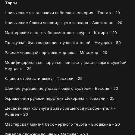
Торги
Наивысшие наголенники небесного викария - Ташма - 20
Наивысшие брюки ясновидящего знахаря - Апостоллл - 20
Мастерские эполеты бессмертного теурга - Кагиро - 20
Галстучная булавка хендина-ученого теней - Амуррка - 50
Разламывающий перстень морлока - Мессмер - 20
Модифицированная наручная повязка управляющего судьбой -
Неутронг - 20
Клипса стойкости дьяку - Поехали - 25
Шейное украшение управляющего судьбой - Бэссия - 20
Украшенный рунами перстень Декорина - Поехали - 25
Деспотичная кольчуга возвысившегося искоренителя -
Ройвен - 20
Мастерская мантия бессмертного теурга - Бродяжка - 20
Кувалда сложной починки - Мефилес - 20