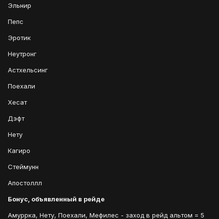
Эльнир
Пепс
Эротик
Неутронг
Астхельсинг
Поехали
Хесат
Дэфт
Нету
Кагиро
Стеймунн
Апостоллл
Бонус, объявленный в рейде
Амуррка, Нету, Поехали, Мефилес - заход в рейд альтом = 5