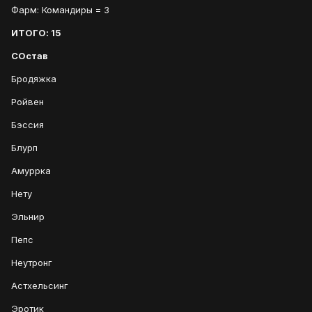
Фарм: Командиры = 3
ИТОГО: 15
СОстав
Бродяжка
Ройвен
Бэссия
Блурп
Амуррка
Нету
Эльнир
Пепс
Неутронг
Астхельсинг
Эротик