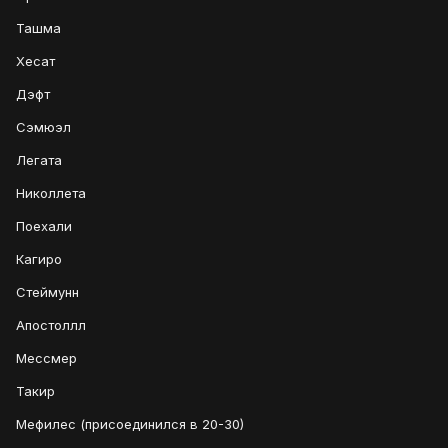
Ташма
Хесат
Дэфт
Сэмюэл
Легата
Николлета
Поехали
Кагиро
Стеймунн
Апостоллл
Мессмер
Такир
Мефилес (присоединился в 20-30)