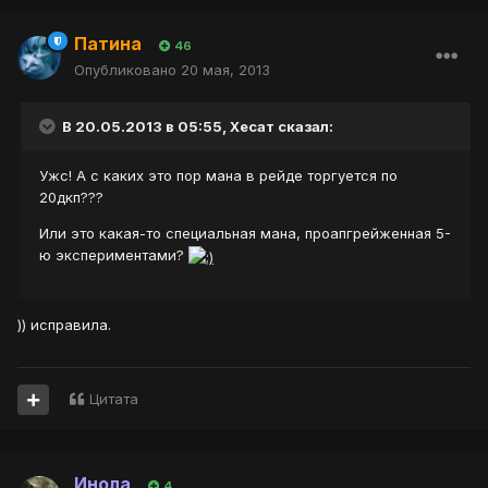
Патина
46
Опубликовано
20 мая, 2013
В 20.05.2013 в 05:55, Хесат сказал:
Ужс! А с каких это пор мана в рейде торгуется по
20дкп???
Или это какая-то специальная мана, проапгрейженная 5-
ю экспериментами?
)) исправила.
Цитата
Инола
4