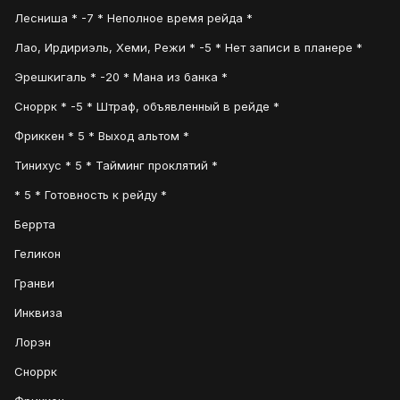
Лесниша * -7 * Неполное время рейда *
Лао, Ирдириэль, Хеми, Режи * -5 * Нет записи в планере *
Эрешкигаль * -20 * Мана из банка *
Сноррк * -5 * Штраф, объявленный в рейде *
Фриккен * 5 * Выход альтом *
Тинихус * 5 * Тайминг проклятий *
* 5 * Готовность к рейду *
Беррта
Геликон
Гранви
Инквиза
Лорэн
Сноррк