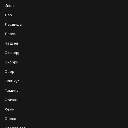
Инол
Лао
Лесниша
Лорэн
Надзея
Скиперр
Сноррк
Сэрр
Тинихус
Тэминэ
Фриккен
Хеми
Элека