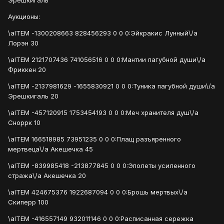
Эрешкигаль
Аукционы:
\aITEM -1300208663 828456293 0 0 0:Эйкракис Лунный\/a
Лорэн 30
\aITEM 2121707436 741056516 0 0 0:Мантии пагубной души\/a
Фриккен 20
\aITEM -2137981629 -1655830921 0 0 0:Туника пагубной души\/a
Эрешкигаль 20
\aITEM -457120915 1753454193 0 0 0:Меч хранителя душ\/a
Сноррк 10
\aITEM 166518985 73951235 0 0 0:Плащ разъяренного
мертвеца\/a Акешечка 45
\aITEM -839985418 -213877845 0 0 0:Эполеты усиленного
стража\/a Акешечка 20
\aITEM 424675376 1922687094 0 0 0:Брошь мертвых\/a
Скиперр 100
\aITEM -416557149 932011146 0 0 0:Расписанная сережка