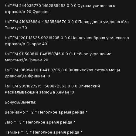
\aITEM 244035770 1492585453 0 0 0:Сутана усиленного
стража\/a 20 Фриккен
\aITEM 419636884 -1833566670 0 0 0:Плащ давно умершего\/a
Тинихус 70
\aITEM 1201113625 99216235 0 0 0:Наплечная броня усиленного
стража\/a Сноррк 40
\aITEM 911503810 1146158746 0 0 0:Шейное украшение
мертвых\/a Гранви 20
\aITEM 136994311 1144113705 0 0 0:Эпическая сутана мощи
дракона\/a Фриккен 10
\aITEM 2051627215 -588872363 0 0 0:Эпический
Раскалывающий зарю\/a Хеман 10
Бонусы/Вычеты:
Верийамо * -2 * Неполное время рейда *
Лао * -3 * Неполное время рейда *
Тэминэ * -5 * Неполное время рейда *