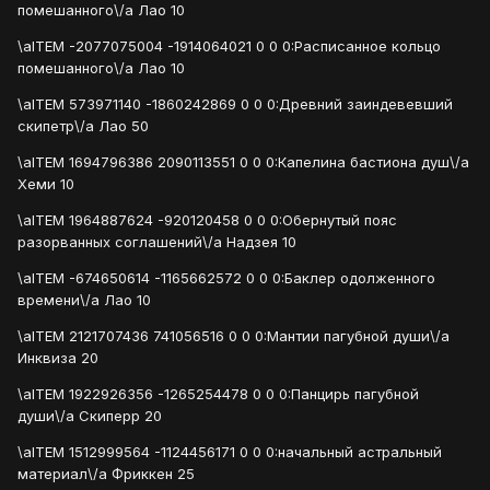
помешанного\/a Лао 10
\aITEM -2077075004 -1914064021 0 0 0:Расписанное кольцо
помешанного\/a Лао 10
\aITEM 573971140 -1860242869 0 0 0:Древний заиндевевший
скипетр\/a Лао 50
\aITEM 1694796386 2090113551 0 0 0:Капелина бастиона душ\/a
Хеми 10
\aITEM 1964887624 -920120458 0 0 0:Обернутый пояс
разорванных соглашений\/a Надзея 10
\aITEM -674650614 -1165662572 0 0 0:Баклер одолженного
времени\/a Лао 10
\aITEM 2121707436 741056516 0 0 0:Мантии пагубной души\/a
Инквиза 20
\aITEM 1922926356 -1265254478 0 0 0:Панцирь пагубной
души\/a Скиперр 20
\aITEM 1512999564 -1124456171 0 0 0:начальный астральный
материал\/a Фриккен 25