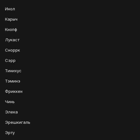
Инол
Карыч
Кнопф
Лукаст
Сноррк
Сэрр
Тинихус
Тэминэ
Фриккен
Чинь
Элека
Эрешкигаль
Эрту