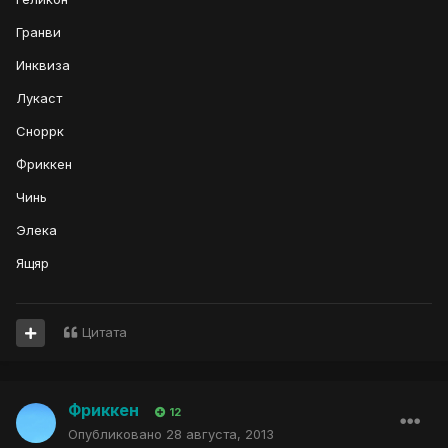
Гранви
Инквиза
Лукаст
Сноррк
Фриккен
Чинь
Элека
Ящяр
Цитата
Фриккен
12
Опубликовано
28 августа, 2013