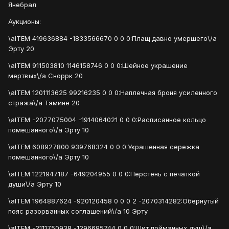
Янебрал
Аукционы:
\aITEM 419636884 -1833566670 0 0 0:Плащ давно умершего\/a
Эрту 20
\aITEM 911503810 1146158746 0 0 0:Шейное украшение
мертвых\/a Сноррк 20
\aITEM 1201113625 99216235 0 0 0:Наплечная броня усиленного
стража\/a Тэмине 20
\aITEM -2077075004 -1914064021 0 0 0:Расписанное кольцо
помешанного\/a Эрту 10
\aITEM 608927800 939768324 0 0 0:Украшенная сережка
помешанного\/a Эрту 10
\aITEM 1221947187 -649204955 0 0 0:Перстень с печаткой
души\/a Эрту 10
\aITEM 1964887624 -920120458 0 0 0 2 -2070314282:Обернутый
пояс разорванных соглашений\/a 10 Эрту
\aITEM -2111750938 -1296695744 0 0 0:Щит пойманных душ\/a