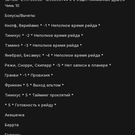
Чинь 10
Бонусы/Вычеты:
Кнопф, Верийамо * -1 * Неполное время рейда *
Тинихус * -2 * Неполное время рейда *
Тэминэ * -3 * Неполное время рейда *
Янебрал, Бесамус * -4 * Неполное время рейда *
Режи, Сноррк, Скиперр * -5 * Нет записи в планере *
Гранви * -1 * Провизия *
Фриккен * 5 * Выход альтом *
Тинихус * 5 * Тайминг проклятий *
* 5 * Готовность к рейду *
Акешечка
Беррта
Геликон