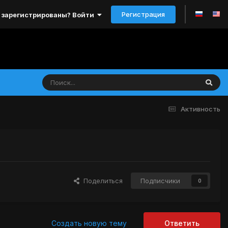
Регистрация
 зарегистрированы? Войти
Активность
Поделиться
Подписчики
0
Создать новую тему
Ответить