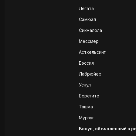
Легата
Сэмюэл
Сикмалола
Мессмер
Астхельсинг
Бэссия
Лабрюйер
Уснул
Берегите
Ташма
Мурзуг
Бонус, объявленный в р