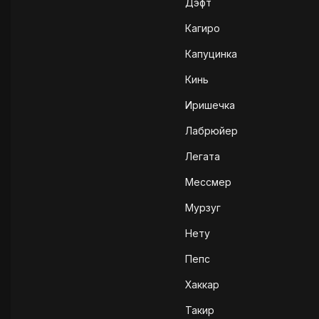
Дэфт
Кагиро
Капуцинка
Кинь
Иришечка
Лабрюйер
Легата
Мессмер
Мурзуг
Нету
Пепс
Хаккар
Такир