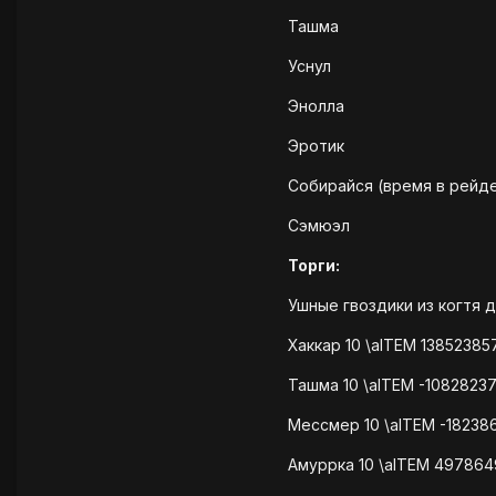
Ташма
Уснул
Энолла
Эротик
Собирайся (время в рейде
Сэмюэл
Торги:
Ушные гвоздики из когтя д
Хаккар 10 \aITEM 138523857
Ташма 10 \aITEM -1082823
Мессмер 10 \aITEM -18238
Амуррка 10 \aITEM 497864