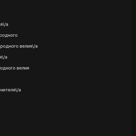
я\/a
ородного
ородного велия\/a
я\/a
родного велия
нителя\/a