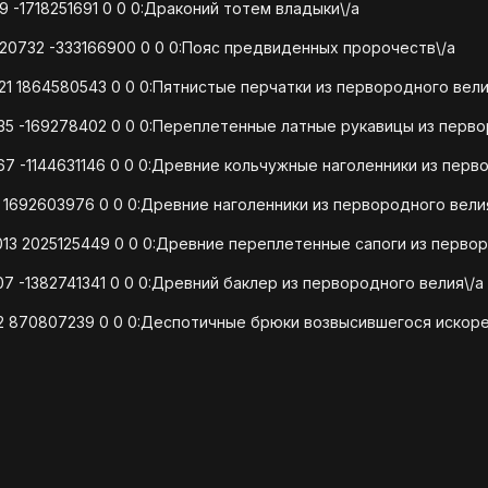
 -1718251691 0 0 0:Драконий тотем владыки\/a
320732 -333166900 0 0 0:Пояс предвиденных пророчеств\/a
21 1864580543 0 0 0:Пятнистые перчатки из первородного вели
835 -169278402 0 0 0:Переплетенные латные рукавицы из перв
67 -1144631146 0 0 0:Древние кольчужные наголенники из перв
 1692603976 0 0 0:Древние наголенники из первородного вели
8013 2025125449 0 0 0:Древние переплетенные сапоги из перво
07 -1382741341 0 0 0:Древний баклер из первородного велия\/a
2 870807239 0 0 0:Деспотичные брюки возвысившегося искоре