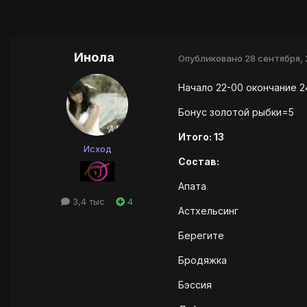
Инола
Опубликовано
28 сентября, 
Начало 22-00 окончание 2
Бонус золотой рыбки=5
Итого: 13
Исход
Состав:
Апата
3,4 тыс
4
Астхельсинг
Берегите
Бродяжка
Бэссия