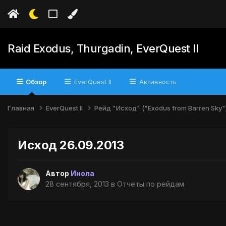
Raid Exodus, Thurgadin, EverQuest II
Обзор
EverQuest II
Активность
Главная
EverQuest II
Рейд "Исход" ("Exodus from Barren Sky"
Исход 26.09.2013
Автор
Инола
28 сентября, 2013
в
Отчеты по рейдам