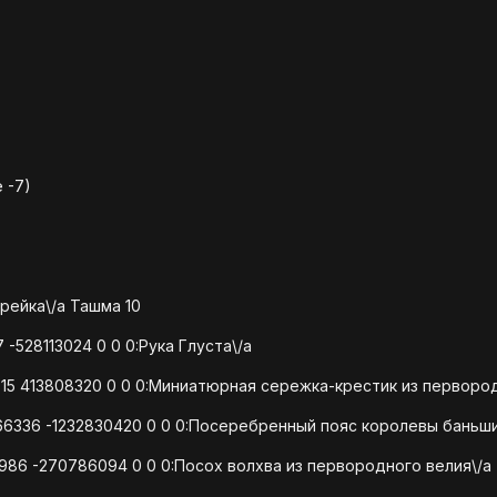
 -7)
рейка\/a Ташма 10
 -528113024 0 0 0:Рука Глуста\/a
715 413808320 0 0 0:Миниатюрная сережка-крестик из первород
66336 -1232830420 0 0 0:Посеребренный пояс королевы баньши
986 -270786094 0 0 0:Посох волхва из первородного велия\/a