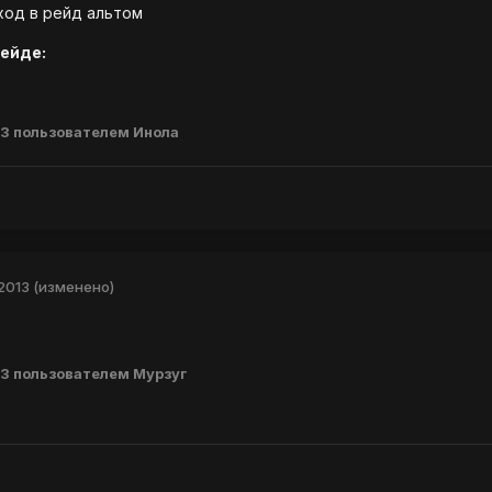
аход в рейд альтом
ейде:
13
пользователем Инола
2013
(изменено)
13
пользователем Мурзуг