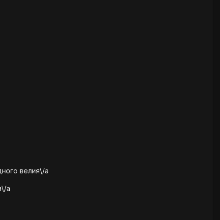
ного велия\/a
\/a