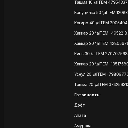
Ташма 10 \aITEM 479543379
Капуцинка 50 \aITEM 1208
Кагиро 40 \aITEM 2905404
Хаккар 20 \aITEM -495221
Хаккар 20 \aITEM 4280567
Кинь 30 \aITEM 270707568
Хаккар 20 \aITEM -195175
Уснул 20 \aITEM -7980977
Ташма 20 \aITEM 37425931
Готовность:
Дэфт
Апата
Амуррка