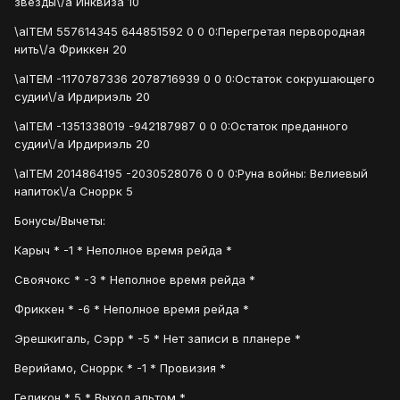
звезды\/a Инквиза 10
\aITEM 557614345 644851592 0 0 0:Перегретая первородная
нить\/a Фриккен 20
\aITEM -1170787336 2078716939 0 0 0:Остаток сокрушающего
судии\/a Ирдириэль 20
\aITEM -1351338019 -942187987 0 0 0:Остаток преданного
судии\/a Ирдириэль 20
\aITEM 2014864195 -2030528076 0 0 0:Руна войны: Велиевый
напиток\/a Сноррк 5
Бонусы/Вычеты:
Карыч * -1 * Неполное время рейда *
Своячокс * -3 * Неполное время рейда *
Фриккен * -6 * Неполное время рейда *
Эрешкигаль, Сэрр * -5 * Нет записи в планере *
Верийамо, Сноррк * -1 * Провизия *
Геликон * 5 * Выход альтом *