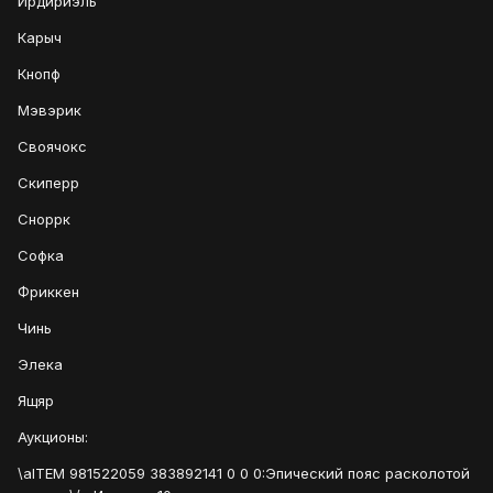
Ирдириэль
Карыч
Кнопф
Мэвэрик
Своячокс
Скиперр
Сноррк
Софка
Фриккен
Чинь
Элека
Ящяр
Аукционы:
\aITEM 981522059 383892141 0 0 0:Эпический пояс расколотой