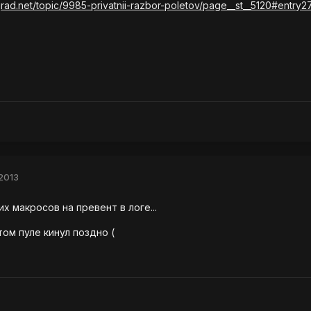
ograd.net/topic/9985-privatnii-razbor-poletov/page__st__5120#entry2
2013
х макросов на превент в логе...
том пуле кинул поздно (