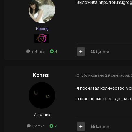
Выложила
http://forum.igr
Исход
3,4 тыс
4
Цитата
Котиз
Опубликовано
29 сентября, 
я посчитал количество мои
а щас посмотрел, да, на э
Участник
1,2 тыс
7
Цитата