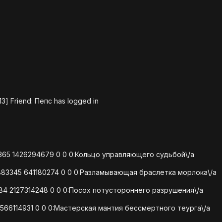
13] Friend: Пепс has logged in
5365 1426294679 0 0 0:Кольцо управляющего судьбой\/a
883345 641180274 0 0 0:Разламывающая браслетка морлока\/a
184 2127314248 0 0 0:Посох потустороннего разрушения\/a
-566114931 0 0 0:Мастерская мантия бессмертного теурга\/a