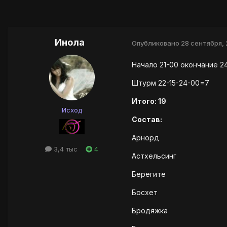
Инола
Опубликовано
28 сентября, 
Начало 21-00 окончание 2
Штурм 22-15-24-00=7
Итого: 19
Исход
Состав:
Арнорд
3,4 тыс
4
Астхельсинг
Берегите
Босхет
Бродяжка