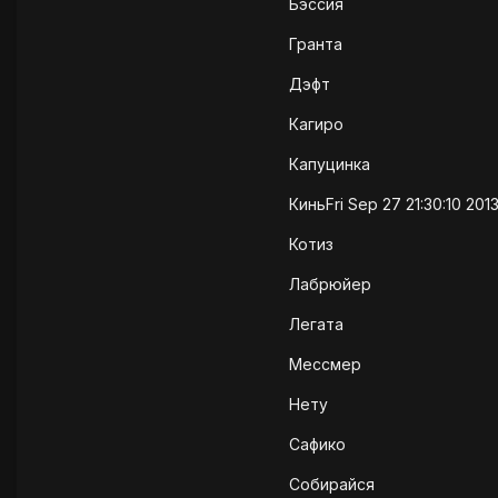
Бэссия
Гранта
Дэфт
Кагиро
Капуцинка
КиньFri Sep 27 21:30:10 2013
Котиз
Лабрюйер
Легата
Мессмер
Нету
Сафико
Собирайся