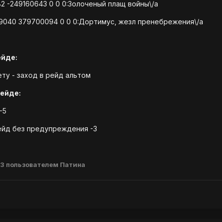
82 -249160643 0 0 0:Золоченый плащ войны\/a
99040 379700094 0 0 0:Дортимус, жезл пренебрежения\/a
ейде:
ету - заход в рейд альтом
ейде:
-5
рейд без предупреждения -3
13
пользователем Патина