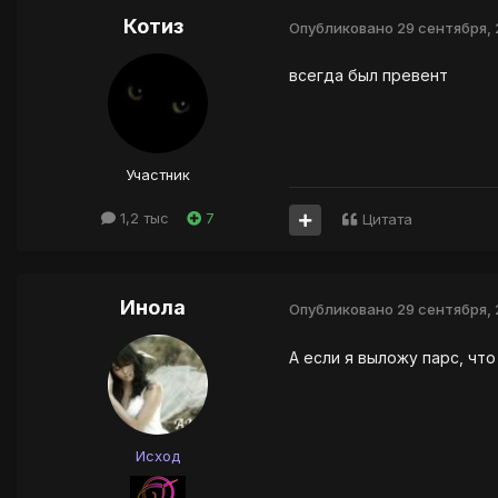
Котиз
Опубликовано
29 сентября, 
всегда был превент
Участник
1,2 тыс
7
Цитата
Инола
Опубликовано
29 сентября, 
А если я выложу парс, что
Исход