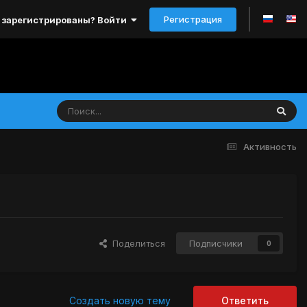
Регистрация
 зарегистрированы? Войти
Активность
Поделиться
Подписчики
0
Создать новую тему
Ответить