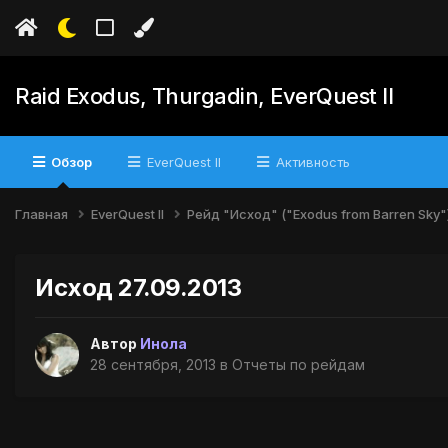
Raid Exodus, Thurgadin, EverQuest II
Обзор
EverQuest II
Активность
Главная
EverQuest II
Рейд "Исход" ("Exodus from Barren Sky"
Исход 27.09.2013
Автор
Инола
28 сентября, 2013
в
Отчеты по рейдам