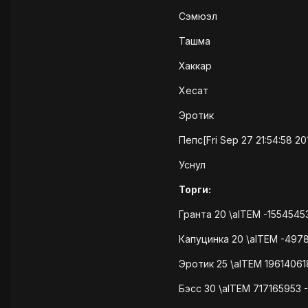
Сэмюэл
Ташма
Хаккар
Хесат
Эротик
Пепс[Fri Sep 27 21:54:58 20
Уснул
Торги:
Гранта 20 \aITEM -155454
Капуцинка 20 \aITEM -497
Эротик 25 \aITEM 1961406
Бэсс 30 \aITEM 717165953 