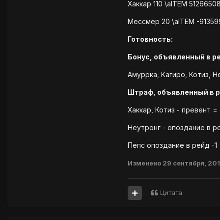
Хаккар 110 \aITEM 5126650
Мессмер 20 \aITEM -9135
Готовность:
Бонус, объявленный в р
Амуррка, Кагиро, Котиз, Н
Штраф, объявленный в р
Хаккар, Котиз - превент = 
Неутронг - опоздание в 
Пепс опоздание в рейд -1
Изменено
29 сентября, 20
Цитата