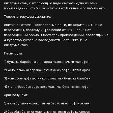
инструментов, с их помощью надо сыграть одно из этих
произведений, что бы защититься от Джинна и ослабить его.
Теперь о текущем варианте:
свитки с нотами - бесполезные вещи, не берите их. Они не
переведены, поэтому информации от них "ноль". Вот
переведенный вариант всех трех произведений, состоящих из
4 куплетов (указана последоватльность "игры" на
инструментах):
Песня музы:
1) бутылка барабан лютня арфа колокольчики ксилофон
2) колокольчики барабан бутылка ксилофон лютня арфа
3) ксилофон арфа лютня колокольчики бутылка барабан
4) лютня барабан арфа колокольчики бутылка ксилофон
Ария полуночи:
1) арфа бутылка колокольчики барабан ксилофон лютня
2) барабан бутылка колокольчики лютня арфа ксилофон