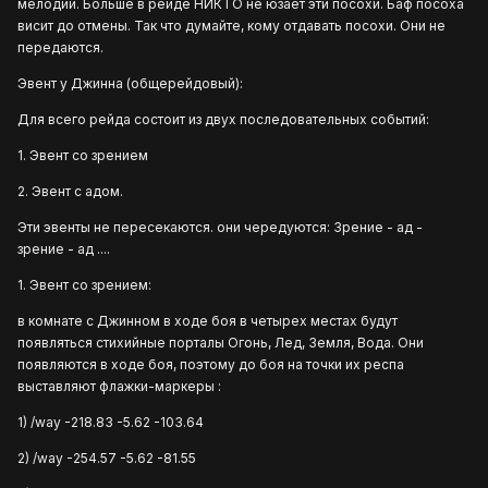
мелодии. Больше в рейде НИКТО не юзает эти посохи. Баф посоха
висит до отмены. Так что думайте, кому отдавать посохи. Они не
передаются.
Эвент у Джинна (общерейдовый):
Для всего рейда состоит из двух последовательных событий:
1. Эвент со зрением
2. Эвент с адом.
Эти эвенты не пересекаются. они чередуются: Зрение - ад -
зрение - ад ....
1. Эвент со зрением:
в комнате с Джинном в ходе боя в четырех местах будут
появляться стихийные порталы Огонь, Лед, Земля, Вода. Они
появляются в ходе боя, поэтому до боя на точки их респа
выставляют флажки-маркеры :
1) /way -218.83 -5.62 -103.64
2) /way -254.57 -5.62 -81.55