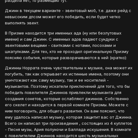
раздела нет, то размещаю тут.
Джинн в текущем варианте - эвентовый моб, т.е. даже рейд с
невысоким дпсом может его победить, если будет четко
выполнять эвент.
В Призме находится три именных ада (ну или безлутовых
имени) и сам Джинн. С именных адов падают сундуки с
эвентовыми вещами - свитками с нотами, посохами и
шкатулками. Для тех, кто не проходил оригинальную Призму
поясняю события, которые разворачиваются в ней (кратко):
Джинны Норрата очень чувствительны к музыке, она может их
погубить, так как открывает их истинные имена, поэтому они
уничтожают как саму музыку, так и ее носителей -
музыкантов. Поэтому искатели приключений для того, что бы
победить повелителя Джиннов привлекли музыканта для
создания сонетов, которые ослабляют джиннов. Собственно
его скелет и находится в первой комнате Призмы. Можете с
ним поговорить, для общего развития. Он вам пояснит, что
ему удалось написал музыку, которая защитит вас от Джинна.
Всего он написал три произведения , состоящих из 4 куплетов
- Песня музы, Ария полуночи и Баллада искушения. В комнате
с повелителем Джиннов находится шесть музыкальных