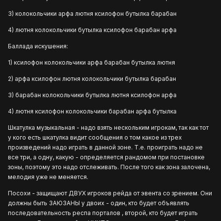
3) колокольчики арфа лютня ксилофон бутылка барабан
4) лютня колокольчики бутылка ксилофон барабан арфа
Баллада искушения:
1) ксилофон колокольчики арфа барабан бутылка лютня
2) арфа ксилофон лютня колокольчики бутылка барабан
3) барабан колокольчики бутылка лютня ксилофон арфа
4) лютня ксилофон колокольчики барабан арфа бутылка
Шкатулка музыкальная - надо взять нескольким игрокам, так как тот
у кого есть шкатулка видит сообщения о том какое из трех
произведений надо играть в данной зоне. Т.е. проиграть надо не
все три, а одну, какую - определяется рандомом при постановке
зоны, поэтому это надо отслеживать. После того как зона залочена,
мелодия уже не меняется.
Посохи - защищают ДВУХ игроков рейда от эвента со зрением. Они
должны быть ЗАЮЗАНЫ у двоих - один, кто будет объявлять
последовательность респа порталов , второй, кто будет играть