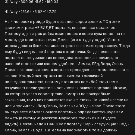
3) /way -309.06 -5.62 -169.04
4) /way -251.64 -5.62 -147.79
На 4 человек в рейде будет вешаться серое зрение. ПОд этим
зрением игроки НЕ ВИДЯТ порталы, но видят все остальное.
Поэтому один игрок рейда юзает посох и после пула встает на то
место, где стоит изначально Джинн (его оттуда уводят). У этого
игрока должна быть выставлена графика на макс прорисовку. Тогда
ему будут видны все 4 портала с этой точки. Когда появляются
порталы он озвучивает их последовательность, например, по
часовой стрелке или как вам удобнее - Земля, ЛЕд, Вода, Огонь
После выполнения эвента порталы пропадают, а потом появляются
заново. Каждый раз порталы появляются в различной
последовательности, поэтому этот игрок весь бой стоит там и
озвучивает последовательность появляющихся порталов. Игроки,
на которых упало серое зрение, смотрят во враждебные
заклинания, там у них появляется иконка стихии . Мышкой навели на
нее и прочитали -Лед,Огонь, Земля или ВОда на вас. После этого
вы слушаете объявляющего порталы и определяетесь,куда вам
бежать (к какому из флажков-маркеров, так как их вы будете
видить). Бежать надо к ПАРНОМУ порталу. Пары следующие : Лед -
Огонь, Земля - Вода. Т.е. если на вас знак огня, то вы должны