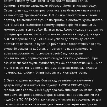
бежать к порталу льда, если на вас лед, то бежите к огню.
Запомнить можно следующим образом: Земля впитывает воду,
Огонь топит лед, ну или просто написать на бумажке и наклеить ее
на монитор))) При перебежке НЕЛЬЗЯ приближаться не к своем
порталу, т.е выбирайте путь не по прямой, а обегайте чужой портал.
Как только вы подбежите к своему порталу зрение спадет, и вы
можете вернуться к рейду. Если вы подойдете к чужому порталу, то
пройдет красная надпись о том, что вы залезли не туда , куда надо
было и взорвете рейд. Если вы не успели добежать до своего
портала,то надписи не будет, но рейд так же взорвется)) у вас есть
около 20 секунд на добегание, поэтому не надо паниковать,
времени достаточно посмотреть свой баф, послушать
объявляющего, сориентироваться куда бежать и добежать. При
взрывах спасает группнеумиралка, так как пробивает не на 100% по
хп, но сливает ману в ноль. Поэтому, если вас взорвали, кидаем
неумиралку, юзаем что нить на ману и отхиливаем группу.
2. Эвент с адами. по ходу боя между эвентами со зрениеме в
дверях будут появляться по одному ГЕРОИЧЕСКОМУ аду -
Мелодичная ярость. У них будут два варианта подписи клана - одна
мелодичная ярость злобы, вторая мелодичная ярость увечия. Их
надо бить ПО-РАЗНОМУ. так как Авта у них весьма ощутима, то для
первых пулов можно ставить двух танков для перехвата Ярости.