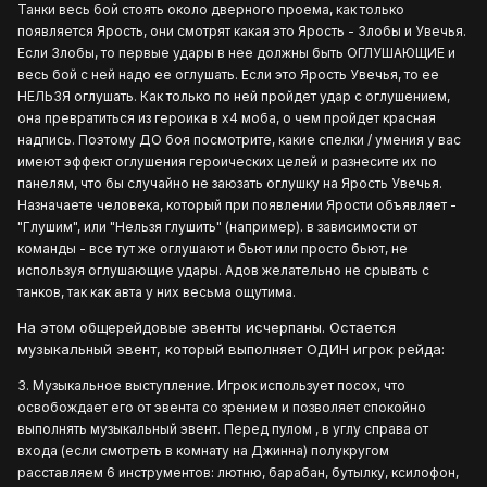
Танки весь бой стоять около дверного проема, как только
появляется Ярость, они смотрят какая это Ярость - Злобы и Увечья.
Если Злобы, то первые удары в нее должны быть ОГЛУШАЮЩИЕ и
весь бой с ней надо ее оглушать. Если это Ярость Увечья, то ее
НЕЛЬЗЯ оглушать. Как только по ней пройдет удар с оглушением,
она превратиться из героика в х4 моба, о чем пройдет красная
надпись. Поэтому ДО боя посмотрите, какие спелки / умения у вас
имеют эффект оглушения героических целей и разнесите их по
панелям, что бы случайно не заюзать оглушку на Ярость Увечья.
Назначаете человека, который при появлении Ярости объявляет -
"Глушим", или "Нельзя глушить" (например). в зависимости от
команды - все тут же оглушают и бьют или просто бьют, не
используя оглушающие удары. Адов желательно не срывать с
танков, так как авта у них весьма ощутима.
На этом общерейдовые эвенты исчерпаны. Остается
музыкальный эвент, который выполняет ОДИН игрок рейда:
3. Музыкальное выступление. Игрок использует посох, что
освобождает его от эвента со зрением и позволяет спокойно
выполнять музыкальный эвент. Перед пулом , в углу справа от
входа (если смотреть в комнату на Джинна) полукругом
расставляем 6 инструментов: лютню, барабан, бутылку, ксилофон,