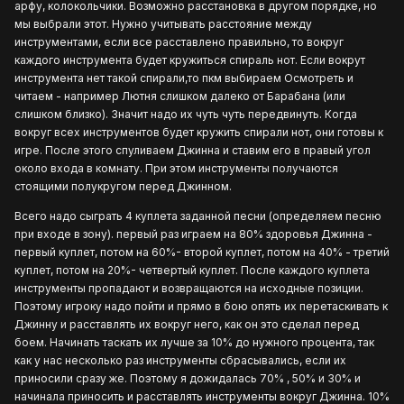
арфу, колокольчики. Возможно расстановка в другом порядке, но
мы выбрали этот. Нужно учитывать расстояние между
инструментами, если все расставлено правильно, то вокруг
каждого инструмента будет кружиться спираль нот. Если вокрут
инструмента нет такой спирали,то пкм выбираем Осмотреть и
читаем - например Лютня слишком далеко от Барабана (или
слишком близко). Значит надо их чуть чуть передвинуть. Когда
вокруг всех инструментов будет кружить спирали нот, они готовы к
игре. После этого спуливаем Джинна и ставим его в правый угол
около входа в комнату. При этом инструменты получаются
стоящими полукругом перед Джинном.
Всего надо сыграть 4 куплета заданной песни (определяем песню
при входе в зону). первый раз играем на 80% здоровья Джинна -
первый куплет, потом на 60%- второй куплет, потом на 40% - третий
куплет, потом на 20%- четвертый куплет. После каждого куплета
инструменты пропадают и возвращаются на исходные позиции.
Поэтому игроку надо пойти и прямо в бою опять их перетаскивать к
Джинну и расставлять их вокруг него, как он это сделал перед
боем. Начинать таскать их лучше за 10% до нужного процента, так
как у нас несколько раз инструменты сбрасывались, если их
приносили сразу же. Поэтому я дожидалась 70% , 50% и 30% и
начинала приносить и расставлять инструменты вокруг Джинна. 10%