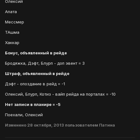
Олексий
Апата
Мессмер
ТАшма
Хаккар
Бонус, объявленный в рейде
Бродяжка, Дэфт, Блурп - доп эвент = 3
Штраф, объявленный в рейде
Дэфт - опоздание в рейд = -1
Олексий, Блурп, Котиз - вайп рейда на порталах = -10
Нет записи в планире = -5
Поехали, Олексий
Изменено
28 октября, 2013
пользователем Патина