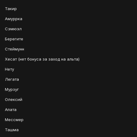
Такир
Амуррка
Сэмюэл
Берегите
Стеймунн
Хесат (нет бонуса за заход на альта)
Нету
Легата
Мурзуг
Олексий
Апата
Мессмер
Ташма