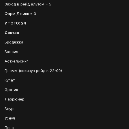
Заход в рейд альтом = 5
Фарм Джинн = 3
ИТОГО: 24
Состав
Бродяжка
Бэссия
Астхельсинг
Грюмм (покинул рейд в 22-00)
Купат
Эротик
Лабрюйер
Блурп
Уснул
Пепс