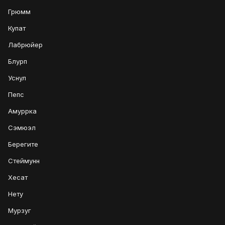
Грюмм
Купат
Лабрюйер
Блурп
Уснул
Пепс
Амуррка
Сэмюэл
Берегите
Стеймунн
Хесат
Нету
Мурзуг