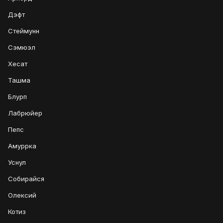
Дэфт
Стеймунн
Сэмюэл
Хесат
Ташма
Блурп
Лабрюйер
Пепс
Амуррка
Уснул
Собирайся
Олексий
Котиз