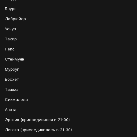
Блурп
Лабрюйер
Уснул
Такир
Пепс
Стеймунн
Мурзуг
Босхет
Ташма
Сикмалола
Апата
Эротик (присоединился в 21-00)
Легата (присоединилась в 21-30)