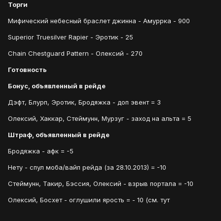
Торги
Мифический небесный браслет джинна - Амуррка - 900
Superior Truesilver Rapier - Эротик - 25
Chain Chestguard Pattern - Олексий - 270
Готовность
Бонус, объявленный в рейде
Дэфт, Блурп, Эротик, Бродяжка - доп эвент = 3
Олексий, Хаккар, Стеймунн, Мурзуг - заход на альта = 5
Штраф, объявленный в рейде
Бродяжка - афк = -5
Нету - спул моба/вайп рейда (за 28.10.2013) = -10
Стеймунн, Такир, Бэссия, Олексий - взрыв портала = -10
Олексий, Босхет - оглушили ярость = - 10 (см. тут