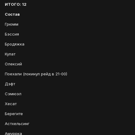
ИТОГО: 12
Состав
Грюмм
Бэссия
Бродяжка
Купат
Олексий
Поехали (покинул рейд в 21-00)
Дэфт
Сэмюэл
Хесат
Берегите
Астхельсинг
Амуррка