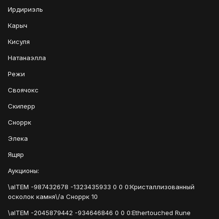
Ирдириэль
Карыч
Кисуля
Натанаэлла
Режи
Своячокс
Скиперр
Сноррк
Элека
Ящяр
Аукционы:
\aITEM -987432678 -1323435933 0 0 0:Кристаллизованный
осколок камня\/a Сноррк 10
\aITEM -2045879442 -934646846 0 0 0:Ethertouched Rune