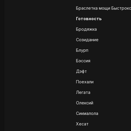
Браслетка мощи Быстроког
Готовность
Бродяжка
Созидание
Блурп
Бэссия
Дэфт
Поехали
Легата
Олексий
Сикмалола
Хесат