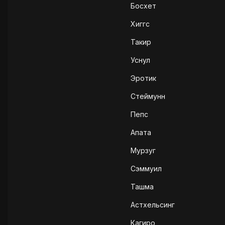
Босхет
Хиггс
Такир
Уснул
Эротик
Стеймунн
Пепс
Апата
Мурзуг
Сэммуил
Ташма
Астхельсинг
Кагиро