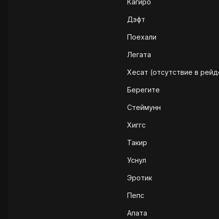
Кагиро
Дэфт
Поехали
Легата
Хесат (отсутствие в рейд
Берегите
Стеймунн
Хиггс
Такир
Уснул
Эротик
Пепс
Апата