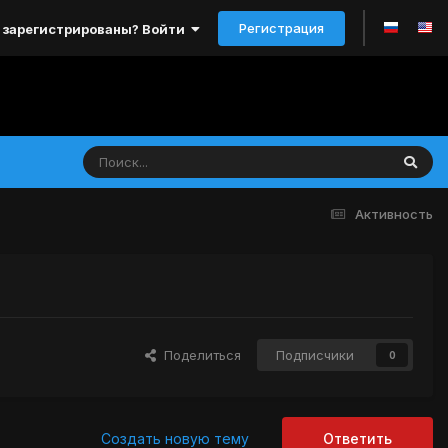
Регистрация
 зарегистрированы? Войти
Активность
Поделиться
Подписчики
0
Создать новую тему
Ответить