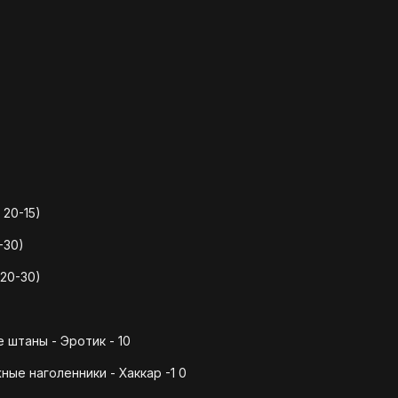
20-15)
-30)
20-30)
штаны - Эротик - 10
ые наголенники - Хаккар -1 0