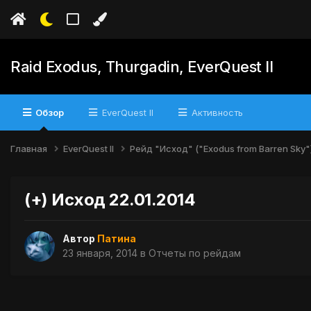
Raid Exodus, Thurgadin, EverQuest II
Обзор
EverQuest II
Активность
Главная
EverQuest II
Рейд "Исход" ("Exodus from Barren Sky"
(+) Исход 22.01.2014
Автор
Патина
23 января, 2014
в
Отчеты по рейдам