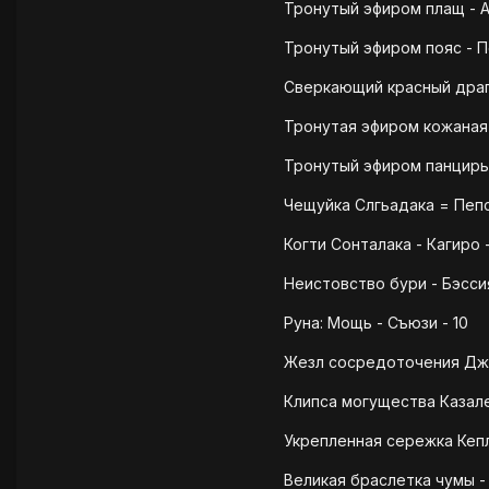
Тронутый эфиром плащ - А
Тронутый эфиром пояс - П
Сверкающий красный драг
Тронутая эфиром кожаная т
Тронутый эфиром панцирь 
Чещуйка Слгьадака = Пепс
Когти Сонталака - Кагиро 
Неистовство бури - Бэсси
Руна: Мощь - Съюзи - 10
Жезл сосредоточения Джа
Клипса могущества Казале
Укрепленная сережка Кепл
Великая браслетка чумы - 