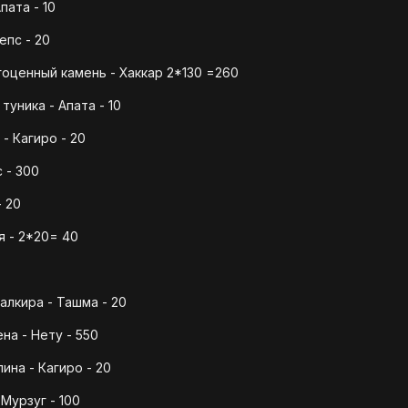
пата - 10
епс - 20
оценный камень - Хаккар 2*130 =260
уника - Апата - 10
- Кагиро - 20
 - 300
- 20
я - 2*20= 40
лкира - Ташма - 20
на - Нету - 550
ина - Кагиро - 20
Мурзуг - 100