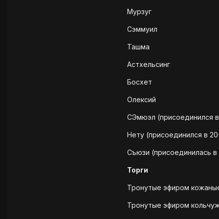
Мурзуг
Сэммуил
Ташма
Астхельсинг
Босхет
Олексий
СЭмюэл (присоединился в 
Нету (присоединился в 20
Съюзи (присоединилась в 
Торги
Тронутые эфиром кожаные 
Тронутые эфиром кольчужн