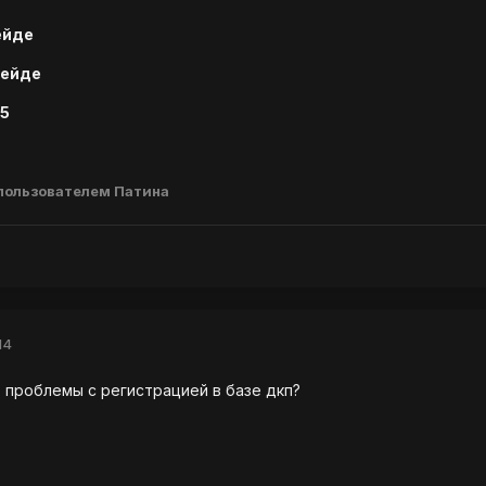
ейде
рейде
 5
пользователем Патина
14
о проблемы с регистрацией в базе дкп?