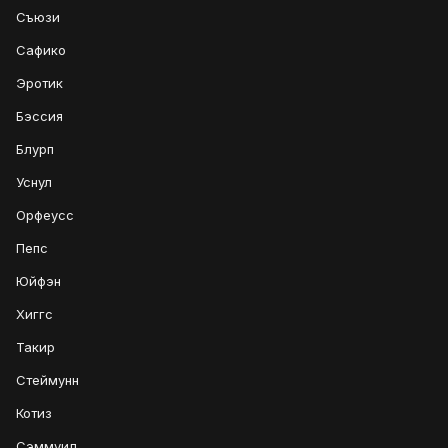
Съюзи
Сафико
Эротик
Бэссия
Блурп
Уснул
Орфеусс
Пепс
Юйфэн
Хиггс
Такир
Стеймунн
Котиз
Сэммуил