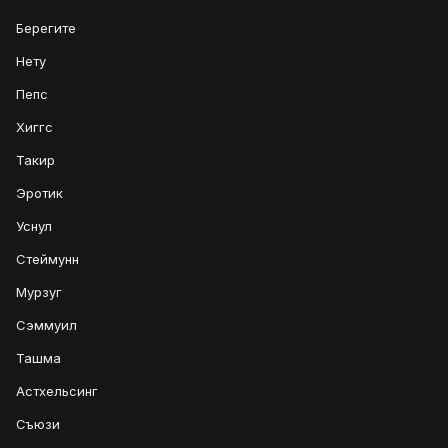
Берегите
Нету
Пепс
Хиггс
Такир
Эротик
Уснул
Стеймунн
Мурзуг
Сэммуил
Ташма
Астхельсинг
Съюзи