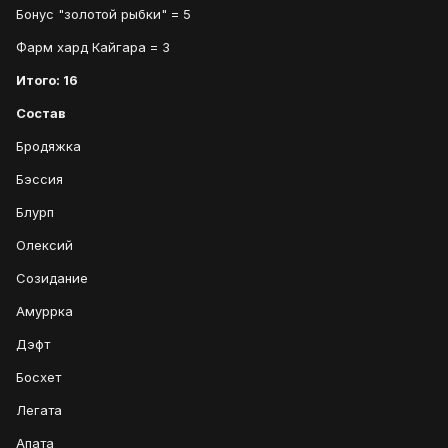
Бонус "золотой рыбки" = 5
Фарм хард Кайгара = 3
Итого: 16
Состав
Бродяжка
Бэссия
Блурп
Олексий
Созидание
Амуррка
Дэфт
Босхет
Легата
Апата