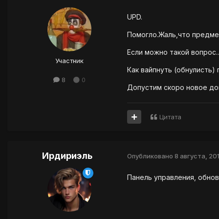
UPD.
Помогло.Жаль,что предме
Если можно такой вопрос..
Участник
Как вайпнуть (обнулисть)
8
0
Допустим скоро новое доп
Цитата
Ирдириэль
Опубликовано
8 августа, 20
Панель управления, обнов