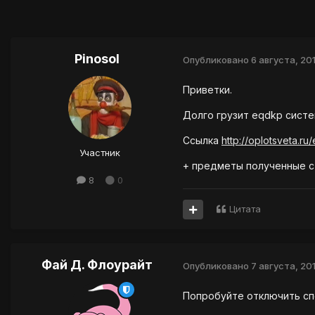
Pinosol
Опубликовано
6 августа, 20
Приветки.
Долго грузит eqdkp систе
Ссылка
http://oplotsveta.ru
Участник
+ предметы полученные с
8
0
Цитата
Фай Д. Флоурайт
Опубликовано
7 августа, 20
Попробуйте отключить спо