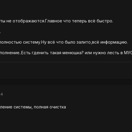
ты не отображаются.Главное что теперь всё быстро.
.
 полностью систему.Ну всё что было залито,всё информацию.
олнение..Есть гденить такая менюшка? или нужно лесть в МУ
14
ление системы, полная очистка