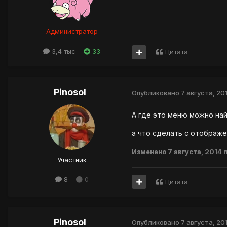
Администратор
3,4 тыс
33
Цитата
Pinosol
Опубликовано
7 августа, 20
А где это меню можно най
а что сделать с отображ
Изменено
7 августа, 2014
п
Участник
8
0
Цитата
Pinosol
Опубликовано
7 августа, 20