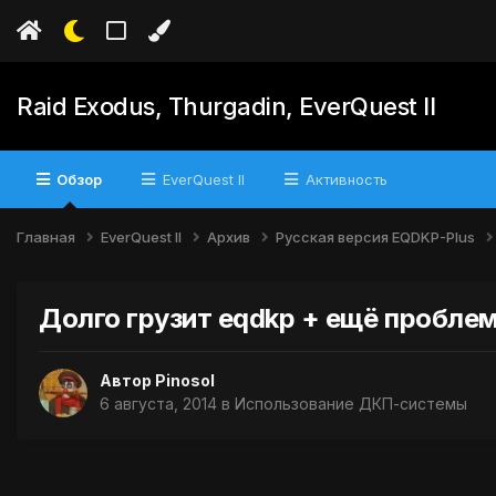
Raid Exodus, Thurgadin, EverQuest II
Обзор
EverQuest II
Активность
Главная
EverQuest II
Архив
Русская версия EQDKP-Plus
Долго грузит eqdkp + ещё пробле
Автор
Pinosol
6 августа, 2014
в
Использование ДКП-системы