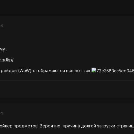
14
му .
/eqdkp/
 рейдов (WoW) отображаются все вот так
14
йлер предметов. Вероятно, причина долгой загрузки страниц