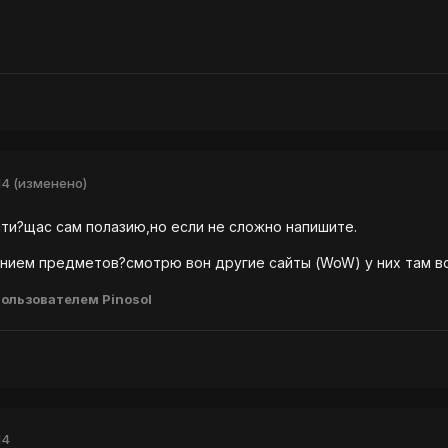
14
(изменено)
ти?щас сам полазию,но если не сложно напишите.
ением предметов?смотрю вон другие сайты (WoW) у них там в
ользователем Pinosol
14