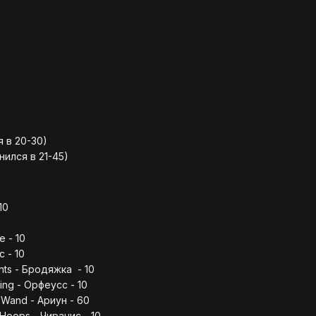
 в 20-30)
ился в 21-45)
10
е - 10
с - 10
nts - Бродяжка - 10
ing - Орфеусс - 10
 Wand - Ариун - 60
 Hoops - Чиранис - 10