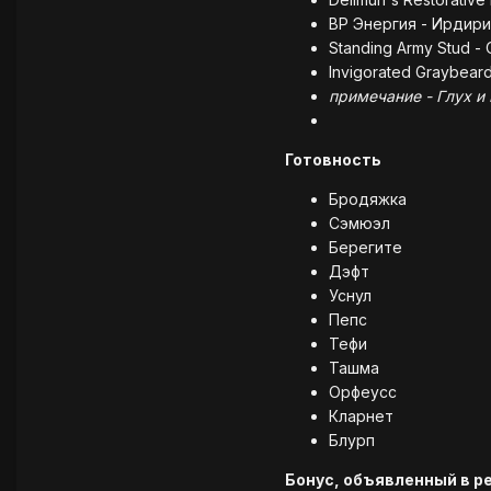
ВР Энергия - Ирдири
Standing Army Stud -
Invigorated Graybeard
примечание - Глух и
Готовность
Бродяжка
Сэмюэл
Берегите
Дэфт
Уснул
Пепс
Тефи
Ташма
Орфеусс
Кларнет
Блурп
Бонус, объявленный в р