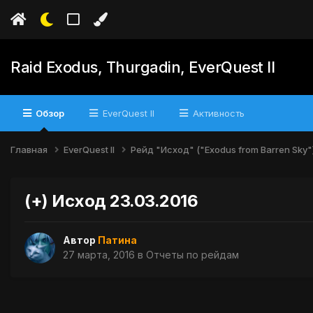
Raid Exodus, Thurgadin, EverQuest II
Обзор
EverQuest II
Активность
Главная
EverQuest II
Рейд "Исход" ("Exodus from Barren Sky"
(+) Исход 23.03.2016
Автор
Патина
27 марта, 2016
в
Отчеты по рейдам