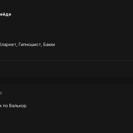
рейде
Кларнет, Гипношист, Бакки
6
х по Валькор.