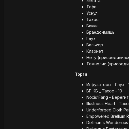
Легата
Тефи
Уснул
Тахос
Бакки
Брандонмишь
Глух
Валькор
Кларнет
Нету (присоединился
Темнолис (присоедин
Торги
Инфузаторы - Глух - 
ВР КБ _ Тахос - 10
Noxis'Fang - Берегит
Illustrious Hearl - Тахо
Underforged Cloth Pa
Empowered Brellium R
Dellmun's Wonderous
Dellmun's Restorative