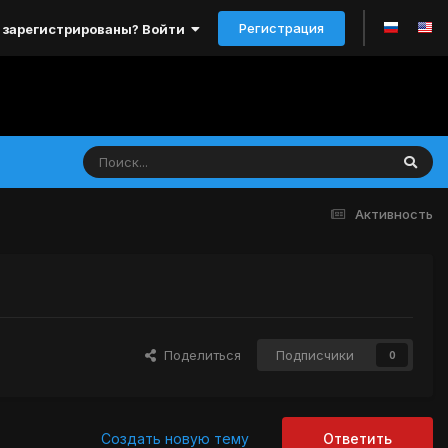
Регистрация
 зарегистрированы? Войти
Активность
Поделиться
Подписчики
0
Создать новую тему
Ответить