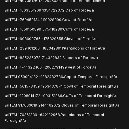
\aITEM -40738176 1222945033:Boots of the Requiem\/a
\aITEM -1003351909 1354729372:Cap of Force\/a
\aITEM -769459134 1119028099:Cowl of Force\/a
\aITEM -1059150899 575416289:Cuffs of Force\/a
\aITEM -908609765 -175329655:Gloves of Force\/a
\aITEM -239401206 -1883428911:Pantaloons of Force\/a
\aITEM -835236078 714322832:Slippers of Force\/a
\aITEM -1744322466 -2062791499:Vest of Force\/a
\aITEM 959094182 -1382482736:Cap of Temporal Foresight\/a
\aITEM -561578459 1953437874:Cowl of Temporal Foresight\/a
\aITEM -1208914172 -903151366:Cuffs of Temporal Foresight\/a
\aITEM 917660019 2144462072:Gloves of Temporal Foresight\/a
\aITEM 170361339 -642132968:Pantaloons of Temporal
Foresight\/a