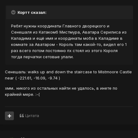
Кортт сказал:
Ребят нужны координаты Главного дворецкого и
Сенешаля из Катакомб Мистмура, Аватара Серилиса из
Каладима и ещё имя и координаты моба в Каладиме в
комнате за Аватаром - Король там какой-то, видел его 1
раз всего потом постоянно пх стоял из этого Короля
тогда перчатки сетовые упали.
Сенешаль: walks up and down the staircase to Mistmoore Castle
near ( -221.61, -16.09, -9.74 )
хмм.. никого из остальных найти не удалось, в инете по
крайней мере. :-(
Цитата