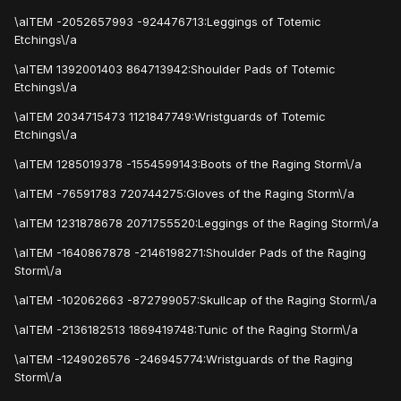
\aITEM -2052657993 -924476713:Leggings of Totemic
Etchings\/a
\aITEM 1392001403 864713942:Shoulder Pads of Totemic
Etchings\/a
\aITEM 2034715473 1121847749:Wristguards of Totemic
Etchings\/a
\aITEM 1285019378 -1554599143:Boots of the Raging Storm\/a
\aITEM -76591783 720744275:Gloves of the Raging Storm\/a
\aITEM 1231878678 2071755520:Leggings of the Raging Storm\/a
\aITEM -1640867878 -2146198271:Shoulder Pads of the Raging
Storm\/a
\aITEM -102062663 -872799057:Skullcap of the Raging Storm\/a
\aITEM -2136182513 1869419748:Tunic of the Raging Storm\/a
\aITEM -1249026576 -246945774:Wristguards of the Raging
Storm\/a