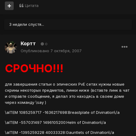
Цитата
3 недели спустя...
Кортт
0
Опубликовано
7 октября, 2007
СРОЧНО!!!
для завершения статьи о эпических PvE сетах нужны новые
скрины некоторых предметов, линки ниже (вставте линк в чат
и отправте сообщение, я делал это находясь в своем доме
через команду \say )
\aITEM 1085259717 -1636217698:Breastplate of Divination\/a
\aITEM -557031497 1496105200:Helm of Divination\/a
\aITEM -1395259228 40033328:Gauntlets of Divination\/a