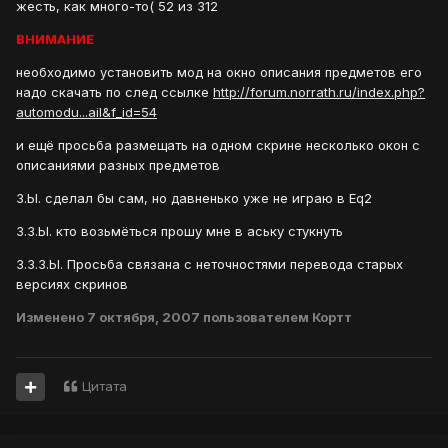
жесть, как много-то( 52 из 312
ВНИМАНИЕ
необходимо установить мод на окно описания предметов его
надо скачать по след ссылке
http://forum.norrath.ru/index.php?
automodu...ail&f_id=54
и ещё просьба размещать на одном скрине несколько окон с
описаниями разных предметов
З.Ы. сделал бы сам, но давненько уже не играю в Eq2
З.З.Ы. кто возьмёться прошу мне в аську стукнуть
З.З.З.Ы. Просьба связана с неточностями перевода старых
версиях скринов
Изменено
7 октября, 2007
пользователем Кортт
Цитата