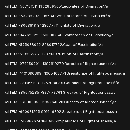
\aITEM -507181511 1332859565:Legplates of Divination\/a
\aITEM 363286202 -1156343250:Pauldrons of Divination\/a
\aITEM 78063618 342807771:Tonlets of Divination\/a
\aITEM 184262322 -1538307546:Vambraces of Divination\/a
\aITEM -575038092 898017752:Coat of Fascination\/a
\aITEM 1513015575 -1307443781:Coif of Fascination\/a
\aITEM 1974359291 -1387819279:Barbute of Righteousness\/a
\aITEM -1401690899 -1665408771:Breastplate of Righteousness\/a
\aITEM 1731966193 -1267084291:Gauntlets of Righteousness\/a
\aITEM 385675285 -837473761:Greaves of Righteousness\/a
\aITEM -1616103850 1195764828:Gussets of Righteousness\/a
\aITEM -660081205 901649702:Sabatons of Righteousness\/a
\aITEM -742867674 16439850:Spaulders of Righteousness\/a