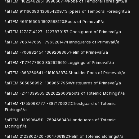
\aITEM -1622462851 899860714:Robe of Temporal Foresight\/a
\aITEM 911166383 1306542097:Slippers of Temporal Foresight\/a
\aITEM 466116505 1802588120:Boots of Primeval\/a
\aITEM 1273714227 -1227879157:Chestguard of Primeval\/a
\aITEM 766747669 -796328147:Handguards of Primeval\/a
\aITEM -706882454 1369208365:Helm of Primeval\/a
\aITEM -1177477600 852629610:Leggings of Primeval\/a
\aITEM -863260641 -1181083874:Shoulder Pads of Primeval\/a
\aITEM 505856952 -1369651795:Wristguards of Primeval\/a
\aITEM -2141339565 282022606:Boots of Totemic Etchings\/a
\aITEM -1755068777 -387170622:Chestguard of Totemic
Etchings\/a
\aITEM -1389064511 -759466348:Handguards of Totemic
Etchings\/a
\aITEM 2123802720 -604766182:Helm of Totemic Etchings\/a