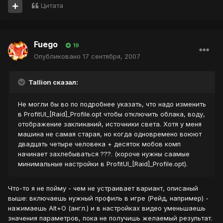
Цитата
Fuego
19
Опубликовано
17 сентября, 2007
Tallion сказал:
Не могли бы во по подробнее указать, что надо изменить
в ProfitUI_[Raid]_Profile.opt чтобы отключить облака, воду,
отображение заклинаний, источники света. Хотя у меня
машина не самая старая, но когда одновремено воюют
двадцать четыре человека + десяток мобов комп
начинает захлебываться ???. (короче нужны саамые
минимальные настройки в ProfitUI_[Raid]_Profile.opt).
Что-то я не пойму - чем не устраивает вариант, описаный
выше: включаешь нужный профиль в игре (Рейд, например) -
нажимаешь Alt+O (англ.) и в настройках видео уменьшаешь
значения параметров, пока не получишь желаемый результат.