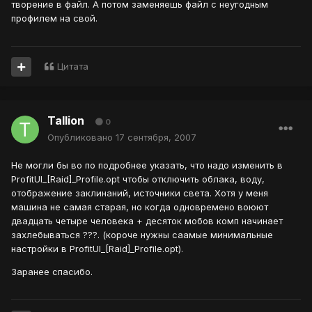
творение в файл. А потом заменяешь файл с неугодным
профилем на свой.
Цитата
Tallion
0
Опубликовано
17 сентября, 2007
Не могли бы во по подробнее указать, что надо изменить в
ProfitUI_[Raid]_Profile.opt чтобы отключить облака, воду,
отображение заклинаний, источники света. Хотя у меня
машина не самая старая, но когда одновремено воюют
двадцать четыре человека + десяток мобов комп начинает
захлебываться ???. (короче нужны саамые минимальные
настройки в ProfitUI_[Raid]_Profile.opt).
Заранее спасибо.