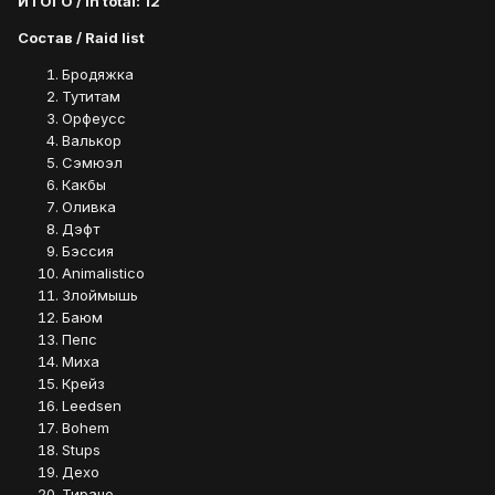
ИТОГО / In total: 12
Состав / Raid list
Бродяжка
Тутитам
Орфеусс
Валькор
Сэмюэл
Какбы
Оливка
Дэфт
Бэссия
Animalistico
Злоймышь
Баюм
Пепс
Миха
Крейз
Leedsen
Bohem
Stups
Дехо
Тирано