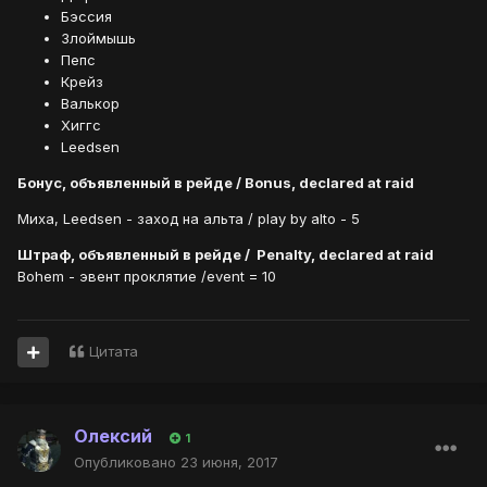
Бэссия
Злоймышь
Пепс
Крейз
Валькор
Хиггс
Leedsen
Бонус, объявленный в рейде / Bonus, declared at raid
Миха, Leedsen - заход на альта / play by alto - 5
Штраф, объявленный в рейде /
Penalty, declared at raid
Bohem - эвент проклятие /event = 10
Цитата
Олексий
1
Опубликовано
23 июня, 2017