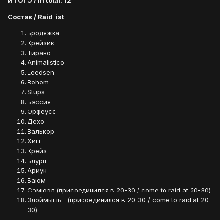
ИТОГО / In total: 12
Состав / Raid list
Бродяжка
Крейзик
Тирано
Animalistico
Leedsen
Bohem
Stups
Бэссия
Орфеусс
Дехо
Валькор
Хигг
Крейз
Блурп
Ариун
Баюм
Сэмюэл (присоединился в 20-30 / come to raid at 20-30)
Злоймышь (присоединился в 20-30 / come to raid at 20-
30)