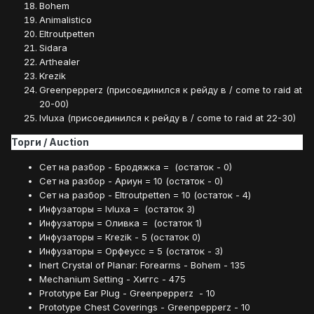
Bohem
Animalistico
Eltroutpetten
Sidara
Arthealer
Krezik
Greenpepperz (присоединился к рейду в / come to raid at
20-00)
Ivluxa (присоединился к рейду в / come to raid at 22-30)
Торги / Аuction
Сет на разбор - Бродяжка = (остаток - 0)
Сет на разбор - Ариун = 10 (остаток - 0)
Сет на разбор - Eltroutpetten = 10 (остаток - 4)
Инфузаторы = Ivluxa = (остаток 3)
Инфузаторы = Оливка = (остаток 1)
Инфузаторы = Кrezik - 5 (остаток 0)
Инфузаторы = Орфеусс = 5 (остаток - 3)
Inert Crystal of Planar: Forearms - Bohem - 135
Mechanium Setting - Хиггс - 475
Prototype Ear Plug - Greenpepperz - 10
Prototype Chest Coverings - Greenpepperz - 10