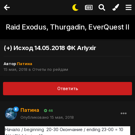
Raid Exodus, Thurgadin, EverQuest II
(+) Исход 14.05.2018 ФК Arlyxir
Автор
Патина
15 мая, 2018
в
Отчеты по рейдам
Ответить
Патина
46
Опубликовано
15 мая, 2018
Начало /
beginning
20-30 Окончание / ending 23-00 = 10