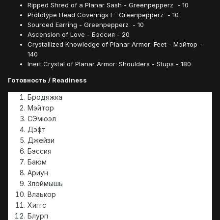
Ripped Shred of a Planar Sash - Greenpepperz - 10
Prototype Head Coverings I - Greenpepperz - 10
Sourced Earring - Greenpepperz - 10
Ascension of Love - Бэссия - 20
Crystallized Knowledge of Planar Armor: Feet - Мэйтор -
140
Inert Crystal of Planar Armor: Shoulders - Stups - 180
Готовность / Readiness
Бродяжка
Мэйтор
СЭмюэл
Дэфт
Джейзи
Бэссия
Баюм
Ариун
Злоймышь
Влаькор
Хиггс
Блурп