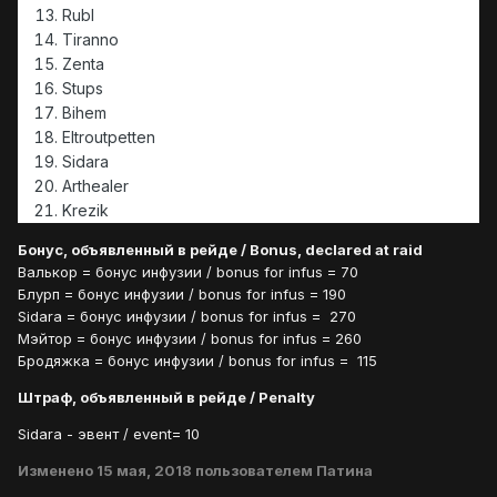
Rubl
Tiranno
Zenta
Stups
Bihem
Eltroutpetten
Sidara
Arthealer
Krezik
Бонус, объявленный в рейде / Bonus, declared at raid
Валькор = бонус инфузии / bonus for infus = 70
Блурп = бонус инфузии / bonus for infus = 190
Sidara = бонус инфузии / bonus for infus = 270
Мэйтор = бонус инфузии / bonus for infus = 260
Бродяжка = бонус инфузии / bonus for infus = 115
Штраф, объявленный в рейде / Penalty
Sidara - эвент / event= 10
Изменено
15 мая, 2018
пользователем Патина