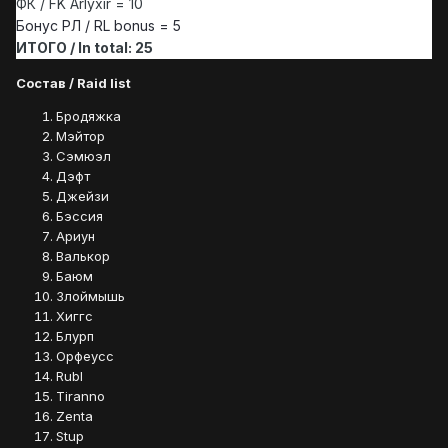
ФК / FK
Arlyxir = 10
Бонус РЛ / RL bonus = 5
ИТОГО / In total: 25
Состав / Raid list
Бродяжка
Мэйтор
Сэмюэл
Дэфт
Джейзи
Бэссия
Ариун
Валькор
Баюм
Злоймышь
Хиггс
Блурп
Орфеусс
Rubl
Tiranno
Zenta
Stup