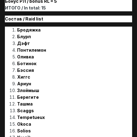
Бонус РЛ / bonus RL = 5
ИТОГО / In total: 15
Состав / Raid list
Бродяжкa
Блурп
Дэфт
Понтилемон
Оливка
Ботинок
Бэссия
Хиггс
Ариун
Злоймыш
Берегите
Ташма
Scaggs
Tempetueux
Okoca
Solios