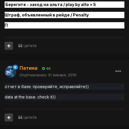
Берегите - заход на альта / play by alto = 5
Штраф, объявленный в рейде / Penalty
П
Цитата
Патина
46
Опубликовано
31 января, 2019
отчет в базе. проверяйте, исправляйте))
data at the base. check it))
Цитата