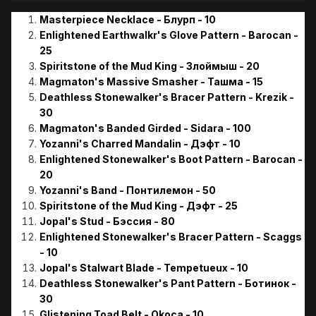
Masterpiece Necklace - Блурп - 10
Enlightened Earthwalkr's Glove Pattern - Barocan -
25
Spiritstone of the Mud King - Злоймыш - 20
Magmaton's Massive Smasher - Ташма - 15
Deathless Stonewalker's Bracer Pattern - Krezik -
30
Magmaton's Banded Girded - Sidara - 100
Yozanni's Charred Mandalin - Дэфт - 10
Enlightened Stonewalker's Boot Pattern - Barocan -
20
Yozanni's Band - Понтилемон - 50
Spiritstone of the Mud King - Дэфт - 25
Jopal's Stud - Бэссия - 80
Enlightened Stonewalker's Bracer Pattern - Scaggs
- 10
Jopal's Stalwart Blade - Tempetueux - 10
Deathless Stonewalker's Pant Pattern - Ботинок -
30
Glistening Toad Belt - Okoca - 10