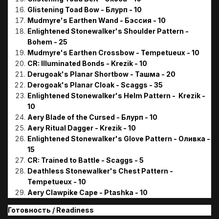
Glistening Toad Bow - Блурп - 10
Mudmyre's Earthen Wand - Бэссия - 10
Enlightened Stonewalker's Shoulder Pattern -
Bohem - 25
Mudmyre's Earthen Crossbow - Tempetueux - 10
CR: Illuminated Bonds - Krezik - 10
Derugoak's Planar Shortbow - Ташма - 20
Derogoak's Planar Cloak - Scaggs - 35
Enlightened Stonewalker's Helm Pattern - Krezik -
10
Aery Blade of the Cursed - Блурп - 10
Aery Ritual Dagger - Krezik - 10
Enlightened Stonewalker's Glove Pattern - Оливка -
15
CR: Trained to Battle - Scaggs - 5
Deathless Stonewalker's Chest Pattern -
Tempetueux - 10
Aery Clawpike Cape - Ptashka - 10
Готовность / Readiness