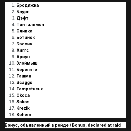
Бродяжка
Блурп
Дэфт
Понтилемон
Оливка
Ботинок
Бэссия
Хиггс
Ариун
Злоймыш
Берегите
Ташма
Scaggs
Tempetueux
Okoca
Solios
Krezik
Bohem
Бонус, объявленный в рейде / Bonus, declared at raid