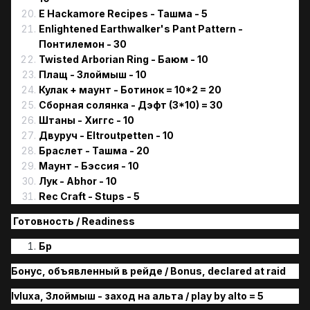
E Hackamore Recipes - Ташма - 5
Enlightened Earthwalker's Pant Pattern -
Понтилемон - 30
Twisted Arborian Ring - Баюм - 10
Плащ - Злоймыш - 10
Кулак + маунт - Ботинок = 10*2 = 20
Сборная солянка - Дэфт (3*10) = 30
Штаны - Хиггс - 10
Двуруч - Eltroutpetten - 10
Браслет - Ташма - 20
Маунт - Бэссия - 10
Лук - Abhor - 10
Rec Craft - Stups - 5
Готовность / Readiness
Бр
Бонус, объявленный в рейде / Bonus, declared at raid
Ivluxa, Злоймыш - заход на альта / play by alto = 5