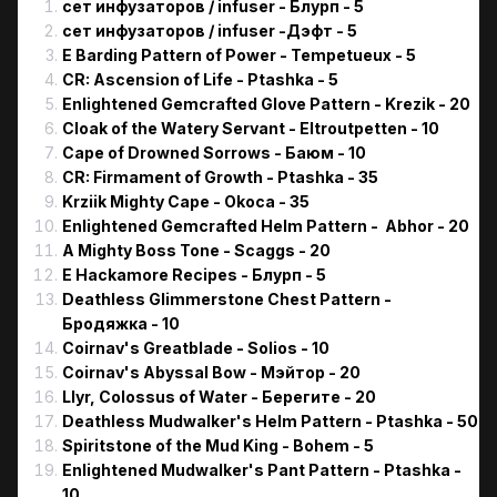
сет инфузаторов / infuser - Блурп - 5
сет инфузаторов / infuser -Дэфт - 5
E Barding Pattern of Power - Tempetueux - 5
CR: Ascension of Life - Ptashka - 5
Enlightened Gemcrafted Glove Pattern - Krezik - 20
Cloak of the Watery Servant - Eltroutpetten - 10
Cape of Drowned Sorrows - Баюм - 10
CR: Firmament of Growth - Ptashka - 35
Krziik Mighty Cape - Okoca - 35
Enlightened Gemcrafted Helm Pattern - Abhor - 20
A Mighty Boss Tone - Scaggs - 20
E Hackamore Recipes - Блурп - 5
Deathless Glimmerstone Chest Pattern -
Бродяжка - 10
Coirnav's Greatblade - Solios - 10
Coirnav's Abyssal Bow - Мэйтор - 20
Llyr, Colossus of Water - Берегите - 20
Deathless Mudwalker's Helm Pattern - Ptashka - 50
Spiritstone of the Mud King - Bohem - 5
Enlightened Mudwalker's Pant Pattern - Ptashka -
10