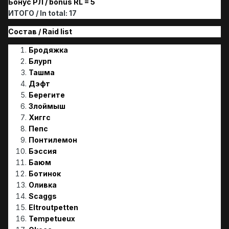
Бонус РЛ / bonus RL = 5
ИТОГО / In total: 17
Состав / Raid list
Бродяжка
Блурп
Ташма
Дэфт
Берегите
Злоймыш
Хиггс
Пепс
Понтилемон
Бэссия
Баюм
Ботинок
Оливка
Scaggs
Eltroutpetten
Tempetueux