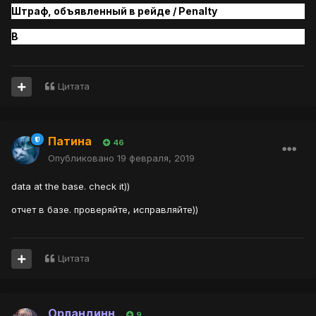
Штраф, объявленный в рейде / Penalty
B
Цитата
Патина
46
Опубликовано
19 февраля, 2019
data at the base. check it))
отчет в базе. проверяйте, исправляйте))
Цитата
Орландинн
9