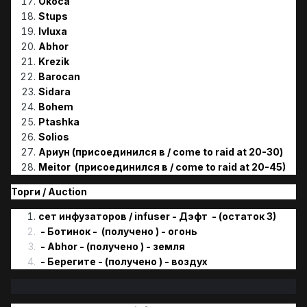
Okoca
Stups
Ivluxa
Abhor
Krezik
Barocan
Sidara
Bohem
Ptashkа
Solios
Ариун
(присоединился в / come to raid at 20-30)
Meitor
(присоединился в / come to raid at 20-45)
Торги / Аuction
сет инфузаторов / infuser - Дэфт - (остаток 3)
- Ботинок - (получено ) - огонь
- Abhor - (получено ) - земля
- Берегите - (получено ) - воздуx