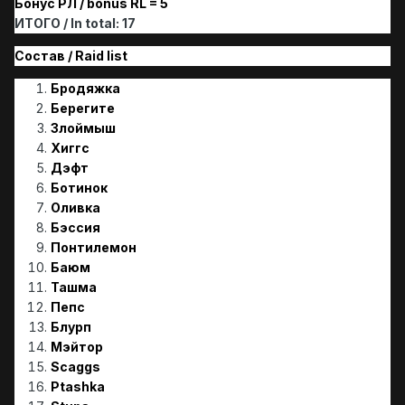
Бонус РЛ / bonus RL = 5
ИТОГО / In total: 17
Состав / Raid list
Бродяжка
Берегите
Злоймыш
Хиггс
Дэфт
Ботинок
Оливка
Бэссия
Понтилемон
Баюм
Ташма
Пепс
Блурп
Мэйтор
Scaggs
Ptashka