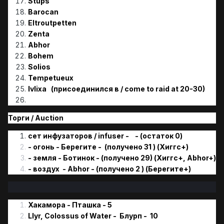
Stups
Barocan
Eltroutpetten
Zenta
Abhor
Bohem
Solios
Tempetueux
Ivlixa
(присоединился в / come to raid at 20-30)
Торги / Аuction
сет инфузаторов / infuser - - (остаток 0)
- огонь - Берегите - (получено 31 ) (Хиггс+)
- земля - Ботинок - (получено 29) (Хиггс+, Abhor+)
- воздух - Abhor - (получено 2 ) (Берегите+)
Хакамора - Пташка - 5
Llyr, Colossus of Water - Блурп - 10