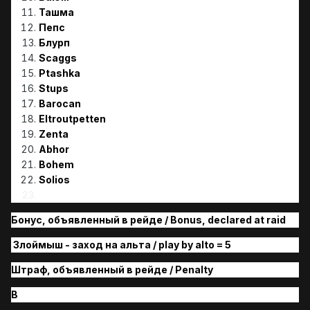
Ташма
Пепс
Блурп
Scaggs
Ptashka
Stups
Barocan
Eltroutpetten
Zenta
Abhor
Bohem
Solios
Бонус, объявленный в рейде / Bonus, declared at raid
Злоймыш - заход на альта / play by alto = 5
Штраф, объявленный в рейде / Penalty
B