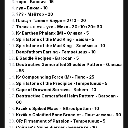
торс - Бэссия - 15
лук - Баюм - 10
??? - Мэйтор - 20
Плащ + Талик = Блурп = 2*10 = 20
Талик + шея + ухо - Миха - 30+10+20= 60
IS: Earthen Phalanx (M) - Оливка - 5
Spiritstone of the Mud King - Баюм - 5
Spiritstone of the Mud King - Злоймыш - 10
Deepfathom Earring - Tempetueux - 10
E Saddle Recipes - Barocan - 5
Destructive Gemcrafted Shoulder Pattern - Оливка
- 55
IS: Compounding Force (M) - Пепс - 25
Spiritstone of the Precipice -Tempetueux - 5
Cape of Drowned Sorrows - Bohem - 10
Destructive Gemcrafted Helm Pattern - Barocan -
60
Krziik's Spiked Mace - Eltroutpetten - 10
Krziik's Calcified Bone Bracelet - Понтилемон - 60
CR: Firmament of Passion - Tempetueux - 5
Coirnav's Spine Piercer - Берегите - 10