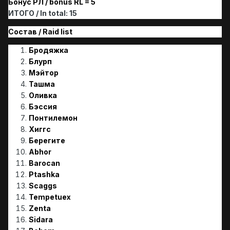
Бонус РЛ / bonus RL = 5
ИТОГО / In total: 15
Состав / Raid list
Бродяжка
Блурп
Мэйтор
Ташма
Оливка
Бэссия
Понтилемон
Хиггс
Берегите
Abhor
Barocan
Ptashka
Scaggs
Tempetuex
Zenta
Sidara