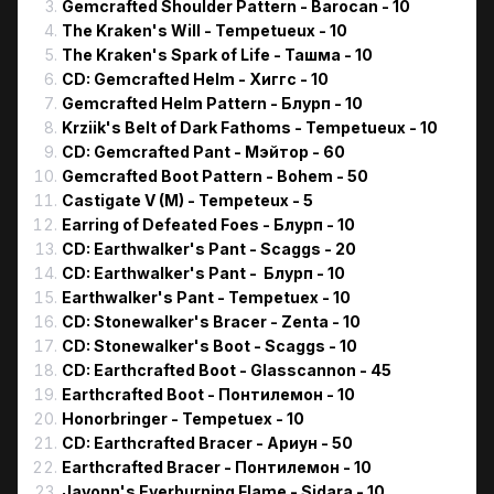
Gemcrafted Shoulder Pattern - Barocan - 10
The Kraken's Will - Tempetueux - 10
The Kraken's Spark of Life - Ташма - 10
CD: Gemcrafted Helm - Хиггс - 10
Gemcrafted Helm Pattern - Блурп - 10
Krziik's Belt of Dark Fathoms - Tempetueux - 10
CD: Gemcrafted Pant - Мэйтор - 60
Gemcrafted Boot Pattern - Bohem - 50
Castigate V (M) - Tempeteux - 5
Earring of Defeated Foes - Блурп - 10
CD: Earthwalker's Pant - Scaggs - 20
CD: Earthwalker's Pant - Блурп - 10
Earthwalker's Pant - Tempetuex - 10
CD: Stonewalker's Bracer - Zenta - 10
CD: Stonewalker's Boot - Scaggs - 10
CD: Earthcrafted Boot - Glasscannon - 45
Earthcrafted Boot - Понтилемон - 10
Honorbringer - Tempetuex - 10
CD: Earthcrafted Bracer - Ариун - 50
Earthcrafted Bracer - Понтилемон - 10
Javonn's Everburning Flame - Sidara - 10