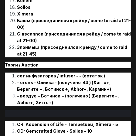
Bohem
Solios
Ximera
Баюм (присоединился к рейду / come to raid at 21-
00)
Glascannon (присоединился к рейду / come to raid
at 21-00)
Злоймыш (присоединился к рейду / come to raid
at 21-45)
Торги / Аuction
сет инфузаторов / infuser - - (остаток )
- огонь - Оливка - (получено 43 ) (Хиггс+,
Берегите +, Ботинок +, Abhor+, Кармин+)
- воздух - Ботинок - (получено ) (Берегите+,
Abhor+, Хиггс+)
CR: Ascension of Life - Tempetueu, Ximera - 5
CD: Gemcrafted Glove - Solios - 10