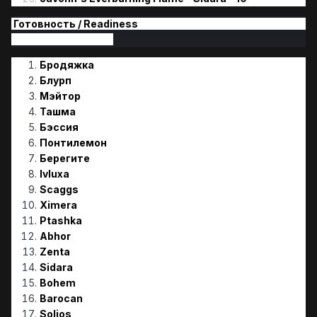
Готовность / Readiness
Бродяжка
Блурп
Мэйтор
Ташма
Бэссия
Понтилемон
Берегите
Ivluxa
Scaggs
Ximera
Ptashka
Abhor
Zenta
Sidara
Bohem
Barocan
Solios