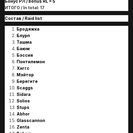
Бонус РЛ / bonus RL = 5
ИТОГО / In total: 17
Состав / Raid list
Бродяжка
Блурп
Ташма
Баюм
Бэссия
Понтилемон
Хиггс
Мэйтор
Берегите
Scaggs
Sidara
Solios
Stups
Abhor
Glasscannon
Zenta