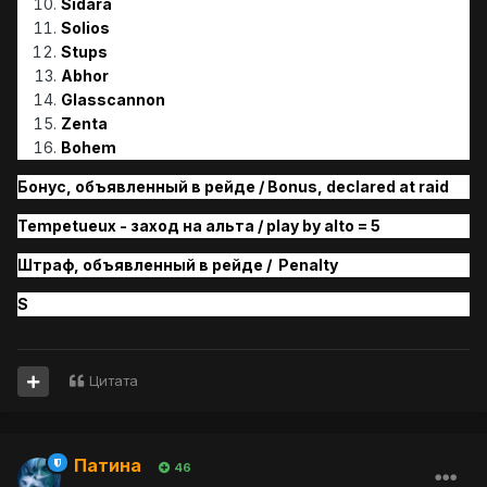
Sidara
Solios
Stups
Abhor
Glasscannon
Zenta
Bohem
Бонус, объявленный в рейде / Bonus, declared at raid
Tempetueux - заход на альта / play by alto = 5
Штраф, объявленн
ый
в рейде /
Penalty
S
Цитата
Патина
46