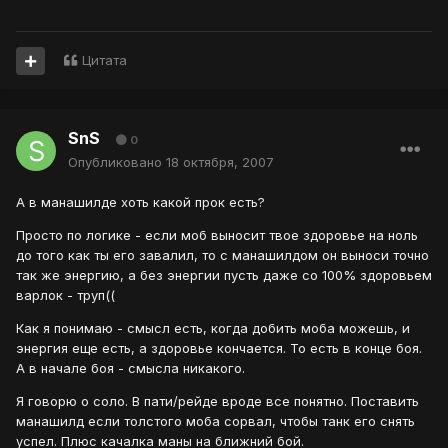
Цитата
SnS
0
Опубликовано
18 октября, 2007
А в манашилде хоть какой прок есть?
Просто по логике - если моб выносит твое здоровье на ноль
до того как ты его завалил, то с манашилдом он выноси точно
так же энергию, а без энергии пусть даже со 100% здоровьем
варлок - труп((
Как я понимаю - смысл есть, когда добить моба можешь, и
энергия еще есть, а здоровье кончается. То есть в конце боя.
А в начале боя - смысла никакого.
Я говорю о соло. В пати/рейде вроде все понятно. Поставить
манашилд если толстого моба сорвал, чтобы танк его снять
успел. Плюс качалка маны на ближний бой.