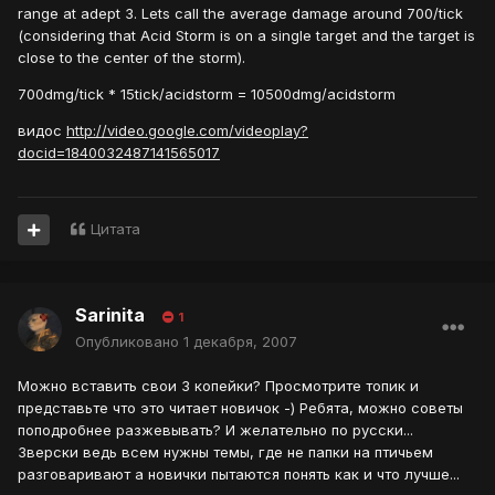
range at adept 3. Lets call the average damage around 700/tick
(considering that Acid Storm is on a single target and the target is
close to the center of the storm).
700dmg/tick * 15tick/acidstorm = 10500dmg/acidstorm
видос
http://video.google.com/videoplay?
docid=1840032487141565017
Цитата
Sarinita
1
Опубликовано
1 декабря, 2007
Можно вставить свои 3 копейки? Просмотрите топик и
представьте что это читает новичок -) Ребята, можно советы
поподробнее разжевывать? И желательно по русски...
Зверски ведь всем нужны темы, где не папки на птичьем
разговаривают а новички пытаются понять как и что лучше...