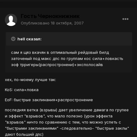
Гость Чернокнижник
Опубликовано
18 октября, 2007
hell сказал:
сам я щяз вкачян в оптимальный рейдовый билд
заточеный под макс дпс по группам кос сила+ловкасть
эоф трригеры(распростронени)+эксполосайв
хех, по-моему лучше так:
KoS: сила+ловка
EoF: быстрые заклинания+распростронение
последняя ветка (взрывы) дает увеличение дамага по групее
и эффект "взрывов", что мало полезно (урон эффекта
"взрывов" ничто по сравнению с тем, что можно успеть с
"быстрыми заклинаниями" -следовательно- "быстрые заклы"
дают больший дпс)