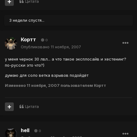
Цитата
3 недели спустя...
Кортт
0
Опубликовано
11 ноября, 2007
у меня чернок 30 лвл... а что такое эксплосайв и хестенинг?
по-русски это что?)
думаю для соло ветка взрывов подойдёт
Изменено
11 ноября, 2007
пользователем Кортт
Цитата
hell
0