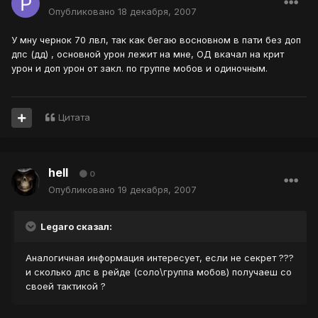
Опубликовано
18 декабря, 2007
У мну чернок 70 лвл, так как бегаю восновном в пати без доп
дпс (дд) , основной урон лежит на мне, ОД вкачал на крит
урон и доп урон от закл. по группе мобов и одиночным.
Цитата
hell
0
Опубликовано
19 декабря, 2007
Legaro сказал:
Аналогичная информация интересует, если не секрет ???
и сколько дпс в рейде (соло\группа мобов) получаеш со
своей тактикой ?