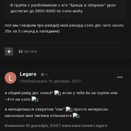
В группе с разбойником с его "Брешь в обороне" урон
достигал до 5800-6000 по соло мобу.
лол мы говарим про рейды)) мой рекорд соло дпс чето около
35к за 5 секунд в каладмие)
Цитата
Legaro
0
Опубликовано
19 декабря, 2007
а общий рейд дпс скока?
если у тебя 6к на группе или
~4+к на соло
а неподелишся секретом "как"
просто интересно
насколько моя тактика отличается
Изменено
19 декабря, 2007
пользователем Legaro