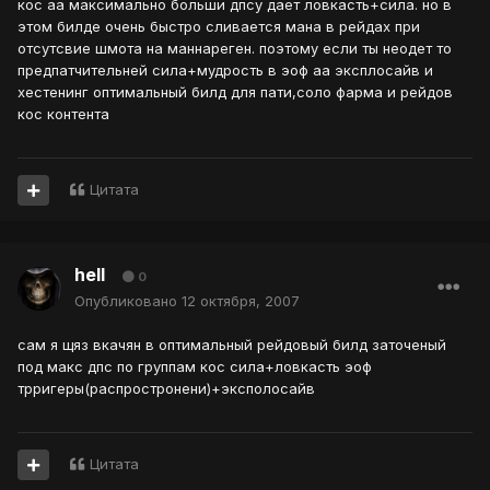
кос аа максимально больши дпсу дает ловкасть+сила. но в
этом билде очень быстро сливается мана в рейдах при
отсутсвие шмота на маннареген. поэтому если ты неодет то
предпатчительней сила+мудрость в эоф аа эксплосайв и
хестенинг оптимальный билд для пати,соло фарма и рейдов
кос контента
Цитата
hell
0
Опубликовано
12 октября, 2007
сам я щяз вкачян в оптимальный рейдовый билд заточеный
под макс дпс по группам кос сила+ловкасть эоф
трригеры(распростронени)+эксполосайв
Цитата