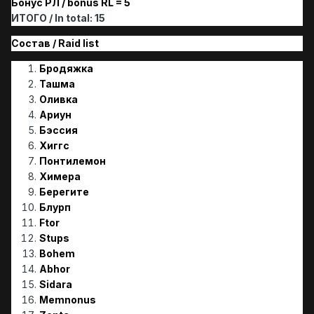
Бонус РЛ / bonus RL = 5
ИТОГО / In total: 15
Состав / Raid list
Бродяжка
Ташма
Оливка
Ариун
Бэссия
Хиггс
Понтилемон
Химера
Берегите
Блурп
Ftor
Stups
Bohem
Abhor
Sidara
Memnonus