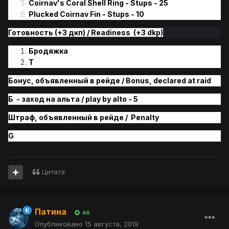
Coirnav's Coral Shell Ring - Stups - 25
Plucked Coirnav Fin - Stups - 10
Готовность (+3 дкп) / Readiness (+3 dkp)
Бродяжка
Т
Бонус, объявленный в рейде / Bonus, declared at raid
Б - заход на альта / play by alto - 5
Штраф, объявленн
ый
в рейде /
Penalty
G
Цитата
Патина
46
Опубликовано
15 августа, 2019