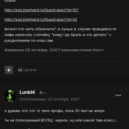
плахе
http://eq2.playhard.ru/Quest.aspx?id=107
http://eq2.playhard.ru/Quest.aspx?id=42
может кто-нить объяснить? а лучше в случае правдивости
инфы написать статейку "кому где брать и что делать" с
разделением по классам
Изменено
22 октября, 2007
пользователем Кортт
Цитата
Lunbl4
0
Опубликовано
22 октября, 2007
я думаю это что то типо профы, пока 20 лвл не апнул
ты не полноценный ВОЛШ, чернок ,ну или какой там класс...