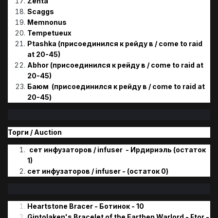
Zenta
Scaggs
Memnonus
Tempetueux
Ptashka (присоединился к рейду в / come to raid
at 20-45)
Abhor (присоединился к рейду в / come to raid at
20-45)
Баюм (присоединился к рейду в / come to raid at
20-45)
Торги / Аuction
сет инфузаторов / infuser - Ирдириэль (остаток
1)
сет инфузаторов / infuser - (остаток 0)
Heartstone Bracer - Ботинок - 10
Gintolaken's Bracelet of the Earthen Warlord - Ftor -