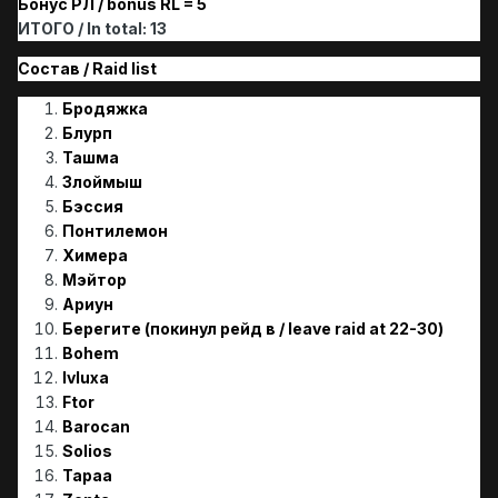
Бонус РЛ / bonus RL = 5
ИТОГО / In total: 13
Состав / Raid list
Бродяжка
Блурп
Ташма
Злоймыш
Бэссия
Понтилемон
Химера
Мэйтор
Ариун
Берегите (покинул рейд в / leave raid at 22-30)
Bohem
Ivluxa
Ftor
Barocan
Solios
Tapaa