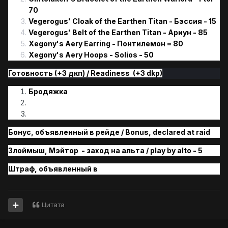
70
Vegerogus' Cloak of the Earthen Titan - Бэссия - 15
Vegerogus' Belt of the Earthen Titan - Ариун - 85
Xegony's Aery Earring - Понтилемон = 80
Xegony's Aery Hoops - Solios - 50
Готовность (+3 дкп) / Readiness (+3 dkp)
Бродяжка
Бонус, объявленный в рейде / Bonus, declared at raid
Злоймыш, Мэйтор - заход на альта / play by alto - 5
Штраф, объявленн
ый
в
Цитата