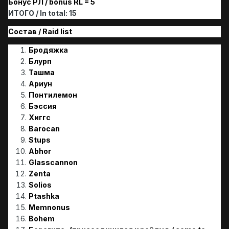
Бонус РЛ / bonus RL = 5
ИТОГО / In total: 15
Состав / Raid list
Бродяжка
Блурп
Ташма
Ариун
Понтилемон
Бэссия
Хиггс
Barocan
Stups
Abhor
Glasscannon
Zenta
Solios
Ptashka
Memnonus
Bohem