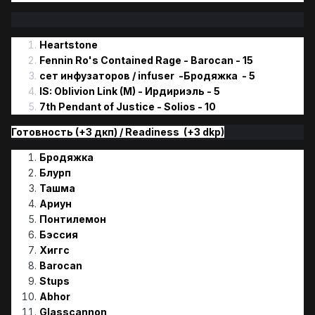
Heartstone
Fennin Ro's Contained Rage - Barocan - 15
сет инфузаторов / infuser -Бродяжка - 5
IS: Oblivion Link (M) - Ирдириэль - 5
7th Pendant of Justice - Solios - 10
Готовность (+3 дкп) / Readiness (+3 dkp)
Бродяжка
Блурп
Ташма
Ариун
Понтилемон
Бэссия
Хиггс
Barocan
Stups
Abhor
Glasscannon