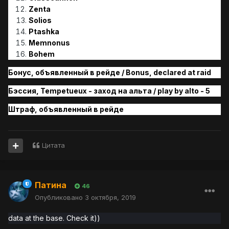
Zenta
Solios
Ptashka
Memnonus
Bohem
Бонус, объявленный в рейде / Bonus, declared at raid
Бэссия, Tempetueux - заход на альта / play by alto - 5
Штраф, объявленн
ый
в
рейде
Цитата
Патина
46
Опубликовано
3 октября, 2019
data at the base. Check it))