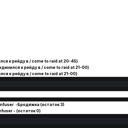
я к рейду в / come to raid at 20-45)
нился к рейду в / come to raid at 21-00)
 к рейду в / come to raid at 21-00)
infuser -Бродяжка (остаток 3)
nfuser - (остаток 0)