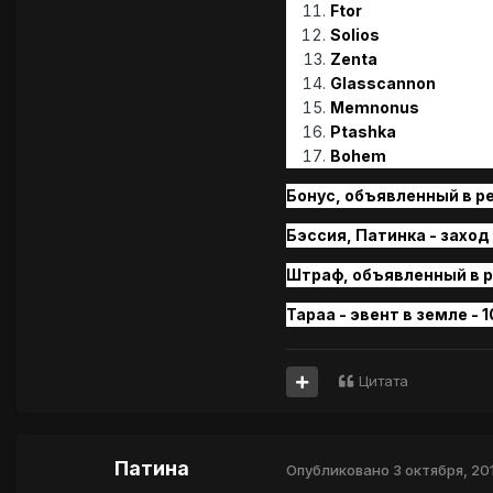
Ftor
Solios
Zenta
Glasscannon
Memnonus
Ptashka
Bohem
Бонус, объявленный в рей
Бэссия, Патинка - заход на
Штраф, объявленн
ый
в
р
Тараа - эвент в земле - 1
Цитата
Патина
Опубликовано
3 октября, 20