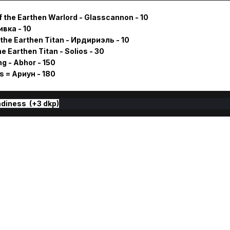
of the Earthen Warlord - Glasscannon - 10
ивка - 10
 the Earthen Titan - Ирдириэль - 10
e Earthen Titan - Solios - 30
g - Abhor - 150
 = Ариун - 180
adiness (+3 dkp)