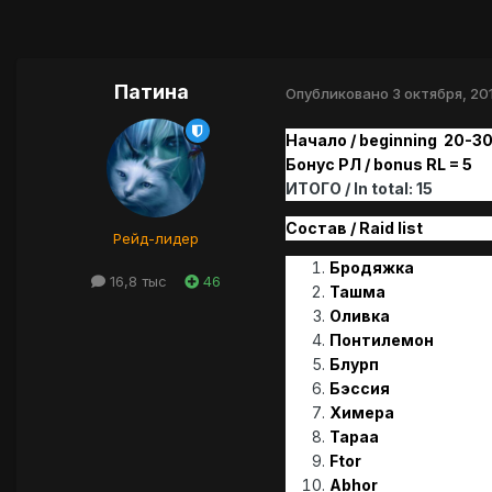
Патина
Опубликовано
3 октября, 20
Начало / beginning 20-30
Бонус РЛ / bonus RL = 5
ИТОГО / In total: 15
Состав / Raid list
Рейд-лидер
Бродяжка
16,8 тыс
46
Ташма
Оливка
Понтилемон
Блурп
Бэссия
Химера
Tapaa
Ftor
Abhor