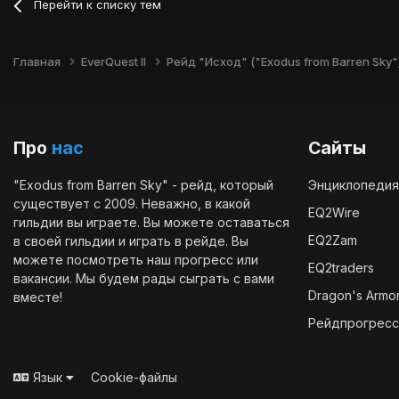
Перейти к списку тем
Главная
EverQuest II
Рейд "Исход" ("Exodus from Barren Sky"
Про
нас
Сайты
"Exodus from Barren Sky" - рейд, который
Энциклопедия
существует с 2009. Неважно, в какой
EQ2Wire
гильдии вы играете. Вы можете оставаться
EQ2Zam
в своей гильдии и играть в рейде. Вы
можете посмотреть наш
прогресс
или
EQ2traders
вакансии
. Мы будем рады сыграть с вами
Dragon's Armo
вместе!
Рейдпрогресс
Язык
Cookie-файлы