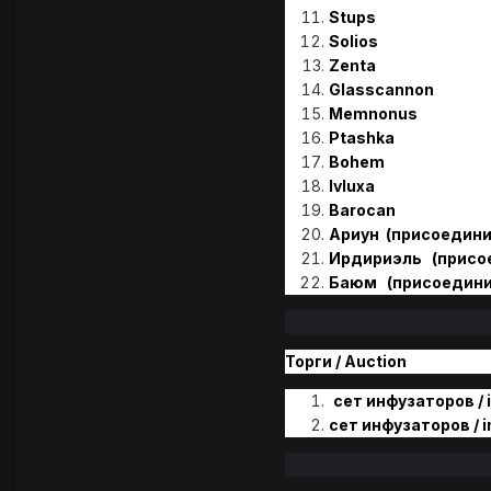
Stups
Solios
Zenta
Glasscannon
Memnonus
Ptashka
Bohem
Ivluxa
Barocan
Ариун (присоединилс
Ирдириэль (присоеди
Баюм (присоединился
Торги / Аuction
сет инфузаторов / 
сет инфузаторов / i