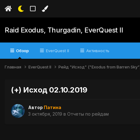
Raid Exodus, Thurgadin, EverQuest II
Обзор
EverQuest II
Активность
Главная
EverQuest II
Рейд "Исход" ("Exodus from Barren Sky"
(+) Исход 02.10.2019
Автор
Патина
3 октября, 2019
в
Отчеты по рейдам