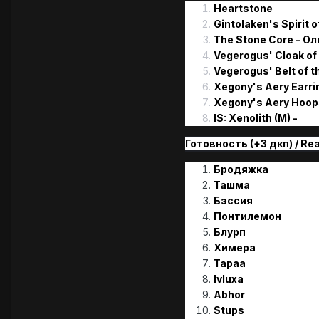
Heartstone
Gintolaken's Spirit 
The Stone Core - Ол
Vegerogus' Cloak of
Vegerogus' Belt of th
Xegony's Aery Earrin
Xegony's Aery Hoops
IS: Xenolith (M) -
Готовность (+3 дкп) / Re
Бродяжка
Ташма
Бэссия
Понтилемон
Блурп
Химера
Tapaa
Ivluxa
Abhor
Stups