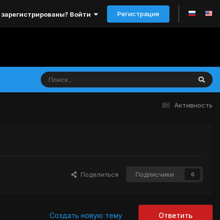
Регистрация
 зарегистрированы? Войти
Активность
Поделиться
Подписчики
0
Создать новую тему
Ответить