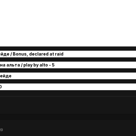
де / Bonus, declared at raid
 альта / play by alto - 5
ейде
0
19