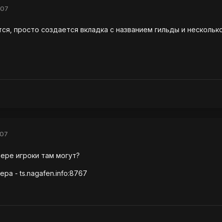
007
ся, просто создается вкладка с названием гильды и несколько
007
ере игроки там могут?
ра - ts.nagafen.info:8767