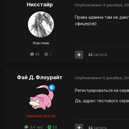
Нисстайр
Опубликовано
4 декабря, 2
Права админа там не дают
офицеров)
Участник
45
0
Цитата
Фай Д. Флоурайт
Опубликовано
5 декабря, 2
Регистрироваться на серв
Да, адрес тестового серве
Администратор
3,4 тыс
33
Цитата