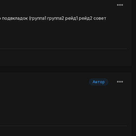
 подвкладок (группа1 группа2 рейд1 рейд2 совет
Автор