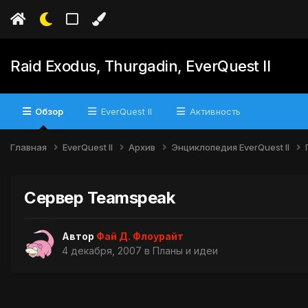
Raid Exodus, Thurgadin, EverQuest II
Обзор
EverQuest II
Активность
Главная
EverQuest II
Архив
Энциклопедия EverQuest II
Сервер Teamspeak
Автор
Фай Д. Флоурайт
4 декабря, 2007
в
Планы и идеи