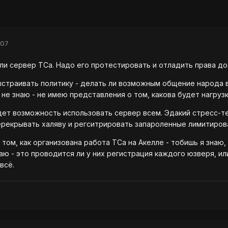
007
ли сервер ТСа. Надо его протестировать и отладить права до
выстраивать политику - делать ли возможным общение народа 
 не знаю - не имею представления о том, какова будет нагрузк
дет возможность использовать сервер всем. Эдакий стресс-тес
рекрывать халяву и регситрировать запароленные лимитирова
 том, как организована работа ТСа на Акелле - тобишь я знаю
наю - это проводится ли у них регистрация каждого юзверя, и
всё.