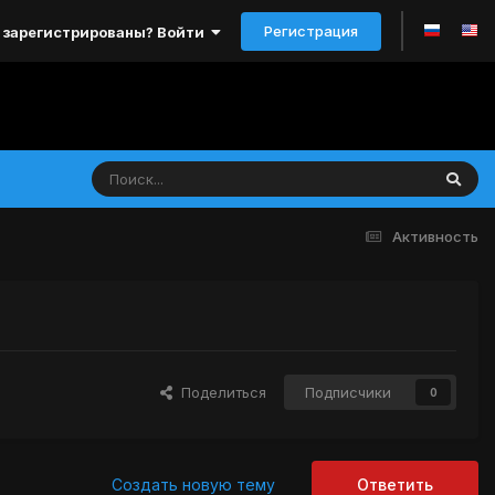
Регистрация
 зарегистрированы? Войти
Активность
Поделиться
Подписчики
0
Создать новую тему
Ответить