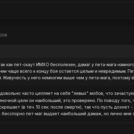
2008
так как пет-скаут ИМХО бесполезен, дамаг у пета-мага намног
нии чаще всего к концу боя остается целым и невредимым. Пет
. Живучесть у него немногим выше чем у пета-мага, поэтому в
 довольно часто цепляет на себя "левых" мобов, что зачасту
ночной цели он наибольший, это проверено. По поводу того, чт
крешает (в теч. 10 сек. после смерти), так что пусть дохнет 
- бесспорно пет-маг выдает наибольший дамаж, но лично мне 