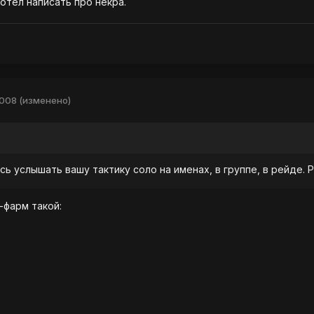
хотел написать про некра.
2008
(изменено)
ь услышать вашу тактику соло на именах, в группе, в рейде. 
-фарм такой: