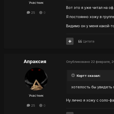
Участник
Вот это я уже читал на оф
25
0
Я постоянно хожу в групп
Видимо он у меня какой-т
Цитата
Апраксия
Опубликовано
22 февраля, 
Кортт сказал:
хотелость бы увидеть
Участник
Hу лично я хожу с соло-ф
25
0