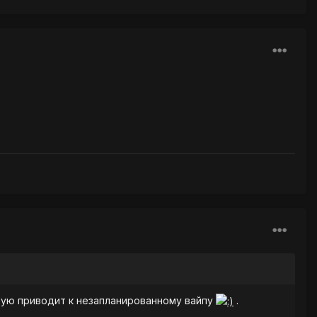
стую приводит к незапланированному вайпу
.