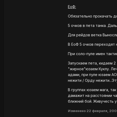
ЕоФ:
Обязательно прокачать до 
5 очков в пета танка. Да
Для рейдов ветка Выносли
В ЕоФ 5 очков переходят н
При соло-пуле имен такти
Запускаем пета, кидаем 2
"жирное"юзаем Куклу. Ле
адами, при пуле юзаем АО
нежити / Орду нежити...Эт
В группах юзаем мага, та
дамажит на расстоянии ча
ближний бой. Живучесть у
Изменено
22 февраля, 20