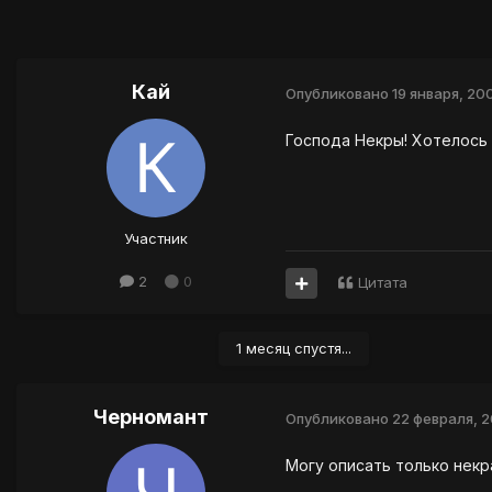
Кай
Опубликовано
19 января, 20
Господа Некры! Хотелось 
Участник
2
0
Цитата
1 месяц спустя...
Черномант
Опубликовано
22 февраля, 
Могу описать только некра