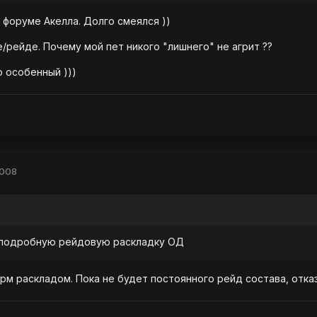
. форуме Акелла. Долго смеялся ))
е/рейде. Почему мой пет никого "лишнего" не агрит ??
о особенный )))
2008
 подробную рейдовую раскладку ОД
арм раскладом. Пока не будет постоянного рейд состава, отказ