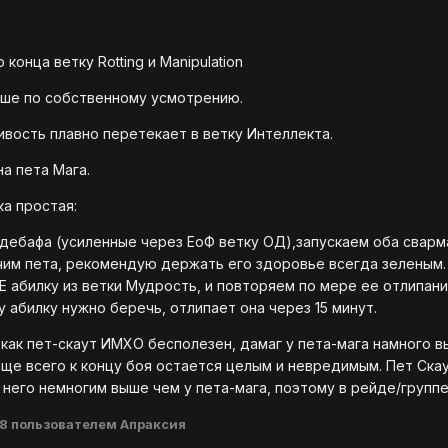
конца ветку Rotting и Manipulation
льше по собственному усмотрению.
вость плавно перетекает в ветку Интеллекта.
а пета Мага.
ка простая:
 дебафа (усиленные через ЕоФ ветку ОД),запускаем оба сварма
чим пета, рекомендую держать его здоровье всегда зеленым. 
Е абилку из ветки Мудрость, и повторяем по мере ее отлипани
у абилку нужно беречь, отлипает она через 15 минут.
к как пет-скаут ИМХО бесполезен, дамаг у пета-мага намного 
ще всего к концу боя остается целым и невредимым. Пет Скаут
 него немногим выше чем у пета-мага, поэтому в рейде/группе
08
пользователем Апраксия