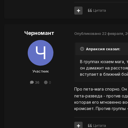
Цитата
Черномант
Опубликовано
22 февраля, 
Апраксия сказал:
В группах юзаем мага, 
он дамажит на расстоя
Участник
вступает в ближний бой
36
0
Про пета-мага спорно. Он
пета-разведа - против оди
которая его мгновенно вос
кромсает. Против группы 
Цитата