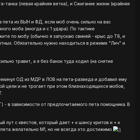
та-танка (левая крайняя ветка), и Сжигание жизни (крайняя
на пета из ВЫН и ФД, если моб очень сильно на вас
ого моба (иногда и с 1 удара). По тактике
ите по мобу (обычно я запускаю свиней - крыс до Т8, и
нтных. Обязательно нужно находиться в режиме "Лич" и
льно травит, а я без банок туда ходил (на снятие
рекинул ОД из МДР в ЛОВ на пета-разведа и добавил ему
ой цели и не трогает при этом близнаходящихся мобов,
Т.
) - в зависимости от предпочитаемого пета помощника. В
 лут с квестов, который дает + к шансу критов и + к
о пета желательно М1, но не всегда это достижимо