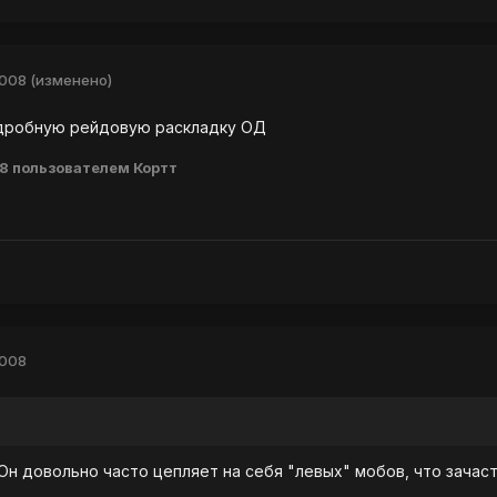
2008
(изменено)
одробную рейдовую раскладку ОД
08
пользователем Кортт
2008
 Он довольно часто цепляет на себя "левых" мобов, что зача