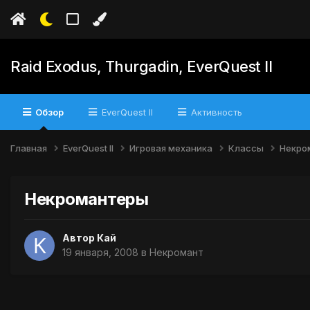
Raid Exodus, Thurgadin, EverQuest II
Обзор
EverQuest II
Активность
Главная
EverQuest II
Игровая механика
Классы
Некро
Некромантеры
Автор
Кай
19 января, 2008
в
Некромант