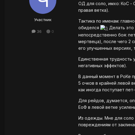
ОД для соло, имхо: КоС - 
правая ветка).
Участник
Тактика по именам: главно
обиделся
Делать это 
36
0
непосредственно боя: пет
мертвеца), после чего 2 
его улучшенных версиях, 
Единственная трудность у
негативных эффектов).
В данный момент в РоКе п
5 очков в крайней левой 
как иногда поступает пет-
Для рейдов, думается, оп
ЕоФ в левой ветке усилен
Из одежды. Мне для соло 
повреждениям от заклинан