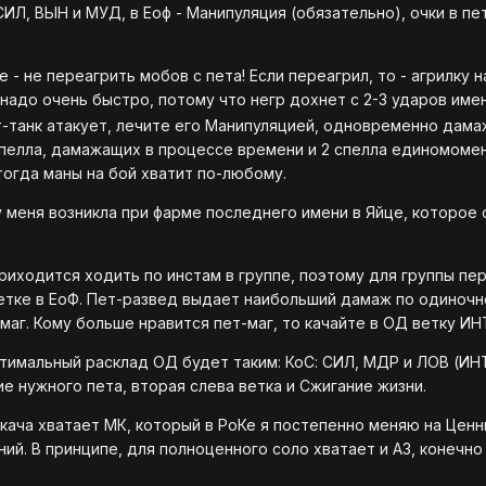
СИЛ, ВЫН и МУД, в Еоф - Манипуляция (обязательно), очки в пе
е - не переагрить мобов с пета! Если переагрил, то - агрилку 
надо очень быстро, потому что негр дохнет с 2-3 ударов именн
-танк атакует, лечите его Манипуляцией, одновременно дамаж
спелла, дамажащих в процессе времени и 2 спелла единомоме
тогда маны на бой хватит по-любому.
 меня возникла при фарме последнего имени в Яйце, которое си
риходится ходить по инстам в группе, поэтому для группы пе
ветке в ЕоФ. Пет-развед выдает наибольший дамаж по одиночн
маг. Кому больше нравится пет-маг, то качайте в ОД ветку ИН
тимальный расклад ОД будет таким: КоС: СИЛ, МДР и ЛОВ (ИНТ
ие нужного пета, вторая слева ветка и Сжигание жизни.
кача хватает МК, который в РоКе я постепенно меняю на Ценный
ий. В принципе, для полноценного соло хватает и А3, конечн