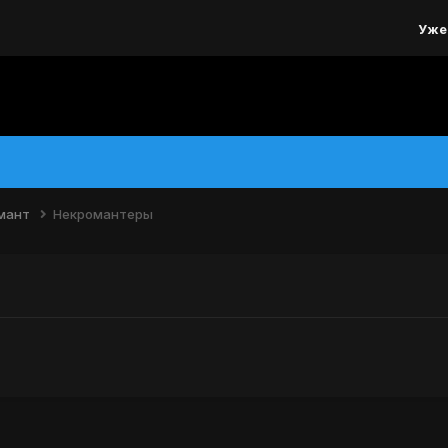
Уже
мант
Некромантеры