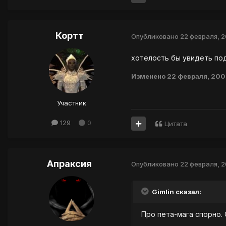
Кортт
Опубликовано
22 февраля, 
хотелость бы увидеть п
Изменено
22 февраля, 20
Участник
129
0
Цитата
Апраксия
Опубликовано
22 февраля, 
Gimlin сказал:
Про пета-мага спорно.