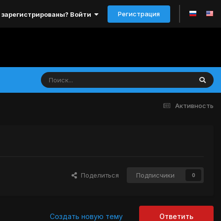
Регистрация
 зарегистрированы? Войти
Активность
Поделиться
Подписчики
0
Создать новую тему
Ответить