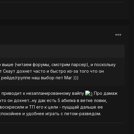
о выше (читаем форумы, смотрим парсер), и поскольку
 Скаут дохнет часто и быстро из-за того что он
 рейде/группе наш выбор пет Маг )))
ю приводит к незапланированному вайпу
Про дамаж
о он дохнет...ну дак есть 5 абилка в ветке ловки,
- воскресили и ТП его к цели - пущщай дальше ее
спокойнее и удобнее играть с петом-разведом.