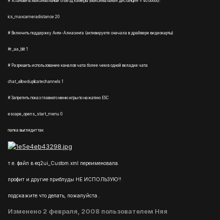
# Установить максимальный отъезд камеры (максимальная дистанция = 40.00000):
ics_maxcameradistance 20
# Включить поддержку Анти-Алиасинга (активируете сначала в драйвере видеокарты)
#r_aa_blit 1
# Разрешить использование каналов чата более чем в одной вкладке чата
chat_allowduplicatechannels 1
# Запретить показ главного меню игры по нажатию ESC
escape_opens_start_menu 0
папка выглядит так
т.е. файл в eq2ui_Custom.xml переименовала.
профит и другие приблуды НЕ ИСПОЛЬЗУЮ!!
подскажите что делать, пожалуйста..
Изменено
2 февраля, 2008
пользователем Няя