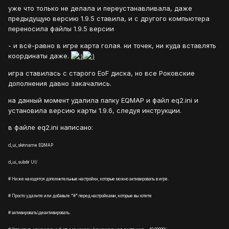
уже что только не делала и переустанавливала, даже
предыдущую версию 1.9.5 ставила, и с другого компьютера
переносила файлы 1.9.5 версии
- и всё-равно в игре карта голая. ни точек, ни куда вставлять
координаты даже.
игра ставилась с старого EoF диска, но все Роковские
дополнения давно закачались.
на данный момент удалила папку EQMAP и файл eq2.ini и
установила версию карты 1.9.6, следуя инструкции.
в файле eq2.ini написано:
cl_ui_skinname EQMAP
cl_ui_subdir UI/
# Ниже находятся дополнительные настройки, которые можно активировать в игре.
# Просто удалите или добавьте "#" перед настройками, которые вы хотите
# активировать\деактивировать.