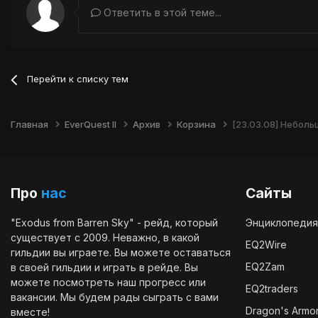
Ответить в этой теме...
Перейти к списку тем
Главная
EverQuest II
Архив
Корзина
[23.03.08] Небол
Про
нас
Сайты
"Exodus from Barren Sky" - рейд, который
Энциклопедия
существует с 2009. Неважно, в какой
EQ2Wire
гильдии вы играете. Вы можете оставаться
EQ2Zam
в своей гильдии и играть в рейде. Вы
можете посмотреть наш
прогресс
или
EQ2traders
вакансии
. Мы будем рады сыграть с вами
Dragon's Armo
вместе!