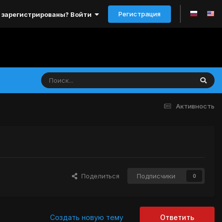
Регистрация
 зарегистрированы? Войти
Активность
Поделиться
Подписчики
0
Создать новую тему
Ответить