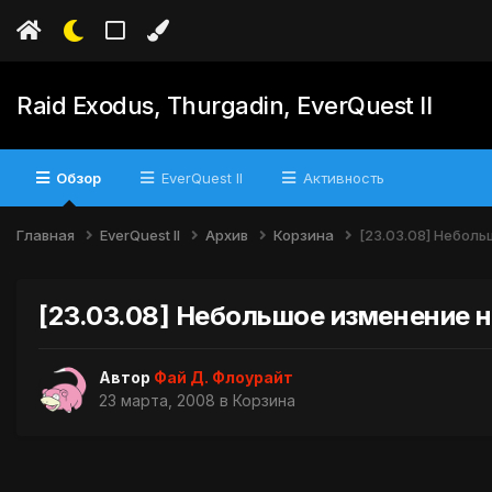
Raid Exodus, Thurgadin, EverQuest II
Обзор
EverQuest II
Активность
Главная
EverQuest II
Архив
Корзина
[23.03.08] Небол
[23.03.08] Небольшое изменение 
Автор
Фай Д. Флоурайт
23 марта, 2008
в
Корзина