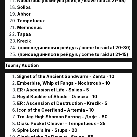
Noobtroub (покинула рейд в / leave raid at 21-45)
Solios
Abhor
Tempetueux
Memnonus
Tapaa
Krezik
(присоединился к рейду в / come to raid at 20-30)
(присоединился к рейду в / come to raid at 21-15)
Торги / Аuction
Signet of the Ancient Sandwurm - Zenta - 10
Emberbite, Whip of Fangs - Noobtroub - 10
ER
:
Ascension of Life - Solios - 5
Royal Buckler of Shade - Оливка - 10
ER : Ascension of Destruction - Krezik - 5
Icon of the Overfiend - Artemia - 10
Tro Jeg High Shaman Earring - Дэфт - 80
Diaku Pocket Cleaver - Tempetueux - 35
Spire Lord's Ire - Stups - 20
Cloak of the Ro Devout - Stups - 55