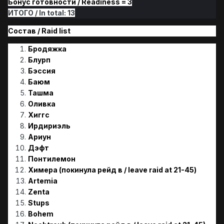
Бонус готовности / Readiness = 3
ИТОГО / In total: 13
Состав / Raid list
Бродяжка
Блурп
Бэссия
Баюм
Ташма
Оливка
Хиггс
Ирдириэль
Ариун
Дэфт
Понтилемон
Химера (покинула рейд в / leave raid at 21-45)
Artemia
Zenta
Stups
Bohem