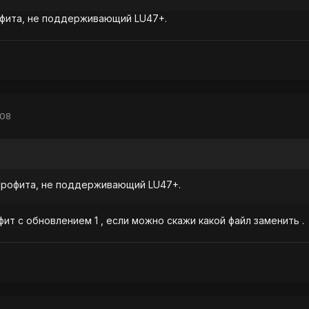
офита, не поддерживающий LU47+.
008
 Профита, не поддерживающий LU47+.
ит с обновлением 1 , если можно скажи какой файл заменить .