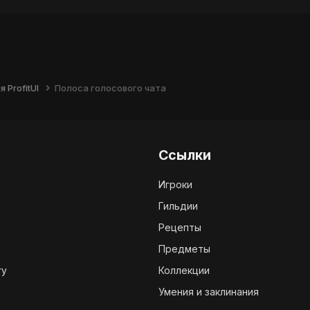
 ProfitUI
Полоса голосового чата
Ссылки
Игроки
Гильдии
Рецепты
Предметы
ry
Коллекции
Умения и заклинания