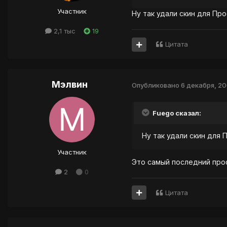
Участник
Ну так удали скин для Пр
2,1 тыс
19
Цитата
Мэлвин
Опубликовано
6 декабря, 2
Fuego сказал:
Ну так удали скин для
Участник
Это самый последний проф
2
0
Цитата