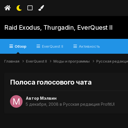
Raid Exodus, Thurgadin, EverQuest II
Обзор
EverQuest II
Активность
Главная
EverQuest II
Моды и программы
Русская редакция
Полоса голосового чата
Автор
Мэлвин
5 декабря, 2008
в
Русская редакция ProfitUI