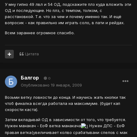
У мну гипно 49 лвл и 54 ОД, подскажите плз куда вложить эти
ОД и последующие. Но плз, с темпом, толком, с
расстановкой. Т.е. что за чем и почему именно так. И ещё
вопросик - как правильно им играть соло, в пати и рейдах.
Всем зараннее огромное спасибо.
Цитата
Балгор
0
Опубликовано
19 января, 2009
Возьми ветку ловкости до конца. И научись жать кнопки так
чтоб финалка всегда работала на максимуме. (будет кап
скорости каста).
Затем вкладывай ОД в зависимости от того, что требуется.
Нужен манакач - ЕоФ ветка манакача
Нужен ДПС - ЕоФ
правая ветка(увеличивает колво срабатывани спелов с мак