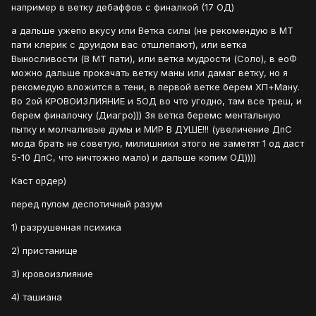
например в ветку дебаффов с финалкой (17 ОД)
а дальше ужепо вкусу или Ветка силы (не рекомендую в МТ
пати клерик с друидом вас отшлепают), или ветка
Выносливости (В МТ пати), или ветка мудрости (Соло), в еоФ
можно дальше прокачать ветку маны или дамаг ветку, но я
рекомедую вложится в тени, в первой ветке берем ХП+Ману.
Во 2ой КРОВОИЗЛИЯНИЕ и 5ОД во что угодно, там все треш, и
берем финалочку (Диагро))) 3я ветка беремс ментальную
пытку и молчаливые думы и МИР В ДУШЕ!!! (увеличение ДпС
мода брать не советую, милишники этого не заметят 1 од даст
5-10 ДпС, что ничтожно мало) и дальше копим ОД))))
Каст ордер)
перед пулом деспотичный разум
1) разрушенная психика
2) пристанище
3) кровоизлияние
4) ташиана