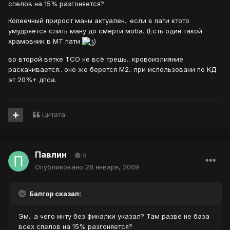
спелов на 15% разгоняется?
Копеечный прирост маны актуален.. если в пати ктото
умудряется слить ману до смерти моба. (Есть один такой
храмовник в МТ пати
)
во второй ветке ТСО не всё трешь.. кровоизлияние
раскачивается.. оно же берется М2.. при использовани по КД
эт 20%+ дпса.
Цитата
Павлин
0
Опубликовано
28 января, 2009
Балгор сказал:
Эм.. а чего инту без финалки указал? Там разве не база
всех спелов на 15% разгоняется?