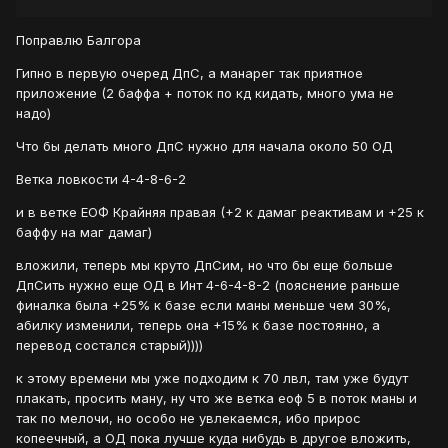
Поправлю Балгора
Гипно в первую очеред ДпС, а манарег так приятное
приложение (2 баффа + поток по кд кидать, много ума не
надо)
Что бы делать много ДпС нужно для начала около 50 ОД
Ветка ловкости 4-4-8-6-2
и в ветке ЕОФ Крайняя правая (+2 к дамаг реактивам и +25 к
баффу на маг дамаг)
вложили, теперь мы круто ДпСим, но что бы еще больше
ДпСить нужно еще ОД в Инт 4-6-4-8-2 (пояснение раньше
финалка была +25% к базе если маны меньше чем 30%,
абилку изменили, теперь она +15% к базе постоянно, а
перевод состался старый))))
к этому времени мы уже подходим к 70 лвл, там уже будут
плакать, просить ману, ну что же ветка еоф 5 в поток маны и
так по мелочи, но особо не увлекаемся, ибо прирос
копеечный, а ОД пока лучше куда нибудь в другое вложить,