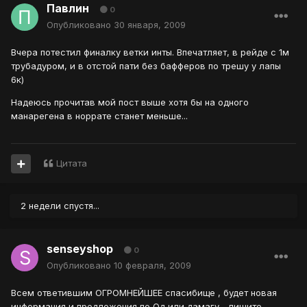
Павлин
0
Опубликовано
30 января, 2009
Вчера потестил финалку ветки инты. Впечатляет, в рейде с 1м
трубадуром, и в отстой пати без бафферов по трешу у лапы
6к)
Надеюсь прочитав мой пост выше хотя бы на одного
манарегена в норрате станет меньше...
Цитата
2 недели спустя...
senseyshop
0
Опубликовано
10 февраля, 2009
Всем ответившим ОГРОМНЕЙШЕЕ спасибище , будет новая
информация и предложения по Од или дамагу - пишите,