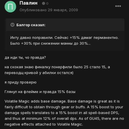
Павлин
0
Опубликовано
29 января, 2009
Балгор сказал:
Инту давно поправили. Сейчас +15% дамаг перманентно.
Было +30% при снижении манны до 30%...
да иди ты, чо правда?
на скокая знаю финалку понерфили было 25 стало 15, а
переводщ кривой у абилки остался)
я приду проверю
Глянул на флейме и правда 15% базы
Volatile Magic adds base damage. Base damage is great as it is
fairly difficult to obtain through gear or buffs. A 15% boost to your
damage spells translates to a 15% boost in all spell-based DPS,
and thus at minimum 12% of overall dps. As of GU45, there are no
negative effects attached to Volatile Magic.