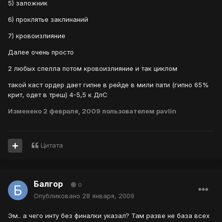
5) заложник
6) проклятье заклинаний
7) кровоизлияние
Далее очень просто
2 любых спелла потом кровоизлияние и так циклом
такой каст ордер дает гипне в рейде в мили пати (гипно 65%
крит, одет в треш) 4-5,5 к ДпС
Изменено
2 февраля, 2009
пользователем pavlin
Цитата
Балгор
0
Опубликовано
28 января, 2009
Эм.. а чего инту без финалки указал? Там разве не база всех