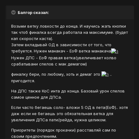
Балгор сказал:
Возьми ветку ловкости до конца. И научись жать кнопки
так чтоб финалка всегда работала на максимуме. (будет
кап скорости каста).
Затем вкладывай ОД в зависимости от того, что
требуется. Нужен манакач - ЕоФ ветка манакача
Нужен ДПС - ЕоФ правая ветка(увеличивает колво
срабатывани спелов с мак демагом)
финалку бери, по любому, хоть и демаг это
..
пригодится.
На ДПС также КоС инта до конца. Базовый урон спелов
самое ценное для ДПСа.
Если часто бегаешь соло- вложи 5 ОД в пета(ЕоФ).. хотя
даж если не бегаешь это обязательная ветка для
увеличения ДПСа пати/рейда, нужна целиком.
Приоритеты (порядок прокачки) расставляй сам по
своим предпочтениям.