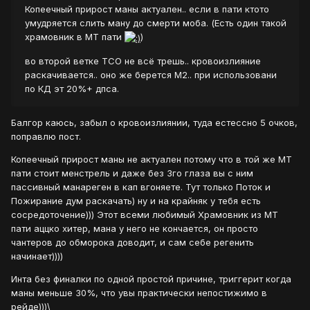
Копеечный прирост маны актуален.. если в пати ктото
умудряется слить ману до смерти моба. (Есть один такой
храмовник в МТ пати
)
во второй ветке ТСО не всё трешь.. кровоизлияние
раскачивается.. оно же берется М2.. при использовани
по КД эт 20%+ дпса.
Балгор каюсь, забыл о кровоизлиянии, туда естессно 5 очков,
поправлю пост.
Копеечный прирост маны не актуален потому что в той же МТ
пати стоит менстрель и даже без 3го глаза вы с ним
пассивный манареген в кап вгоняете. Тут только Поток и
Пожирание дум раскачать) ну и на крайняк у тебя есть
сосредоточение))) Этот всеми любимый Храмовник из МТ
пати аццко хитер, мана у него не кончается, он просто
чантеров до обморока доводит, и сам себе регенить
начинает))))
Инта без финалки по одной простой причине, триггерит когда
маны меньше 30%, что увы практически непостижимо в
рейде)))\