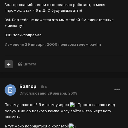
Балгор спасибо, если эхто реально работает, с меня
пирожок, этак я 6 к ДпС буду выдавать)))
ЗЫ. Бал тебе не кажется что мы с тобой 2м единственные
живые тут
ЗЗЫ топикпоправил
Изменено
29 января, 2009
пользователем pavlin
Цитата
Балгор
0
Опубликовано
29 января, 2009
Почему кажется? Я в этом уверен
Просто на наш гилд
форум я не со всякого компа могу зайти и там черт ногу
сломит..
а тут моно пообщаться с коллегой