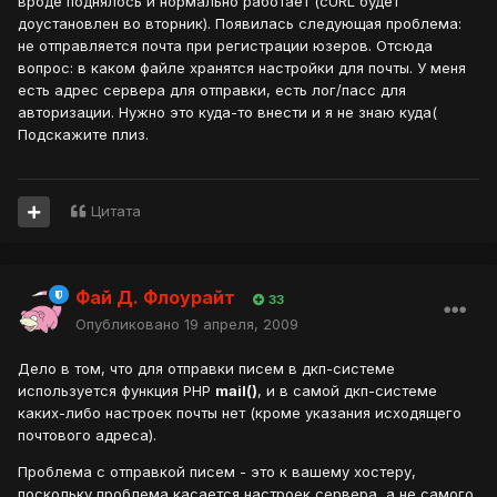
вроде поднялось и нормально работает (cURL будет
доустановлен во вторник). Появилась следующая проблема:
не отправляется почта при регистрации юзеров. Отсюда
вопрос: в каком файле хранятся настройки для почты. У меня
есть адрес сервера для отправки, есть лог/пасс для
авторизации. Нужно это куда-то внести и я не знаю куда(
Подскажите плиз.
Цитата
Фай Д. Флоурайт
33
Опубликовано
19 апреля, 2009
Дело в том, что для отправки писем в дкп-системе
используется функция PHP
mail()
, и в самой дкп-системе
каких-либо настроек почты нет (кроме указания исходящего
почтового адреса).
Проблема с отправкой писем - это к вашему хостеру,
поскольку проблема касается настроек сервера, а не самого