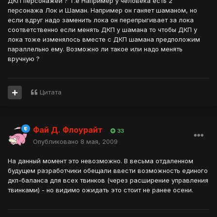
ДКП персонажей ? Т.е Например у человека есть 2
персонажа Лок и Шаман. Например он ганяет шаманом, но
если вдруг надо заменить лока он перепрыгивает за лока
соответственно если менять ДКП у шамана то чтобы ДКП у
лока тоже изменялось вместе с ДКП шамана предположим
параллельно ему. Возможно ли такое или надо менять
вручную ?
Цитата
Фай Д. Флоурайт
33
Опубликовано
8 мая, 2009
На данный момент это невозможно. В весьма отдаленном
будущем разработчики обещали ввести возможность единого
дкп-баланса для всех твинков (через расширение управления
твинками) - но видимо ожидать это стоит не ранее осени.