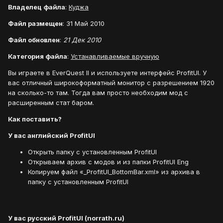
Владелец файла
:
Куджа
Файл размещен
: 31 Май 2010
Файл обновлен
:
21 Дек 2010
Категория файла
:
Устанавливаемые вручную
Вы играете в EverQuest II и используете интерфейс ProfitUI. У
вас отличный широкоформатный монитор с разрешением 1920
на сколько-то там. Тогда вам просто необходим мод с
расширенным стат баром.
Как поставить?
У вас английский ProfitUI
Открыть папку с установленным ProfitUI
Открываем архив с модов и из папки ProfitUI Eng
Копируем файл «_ProfitUI_BottomBar.xml» из архива в
папку с установленным ProfitUI
У вас русский ProfitUI (norrath.ru)