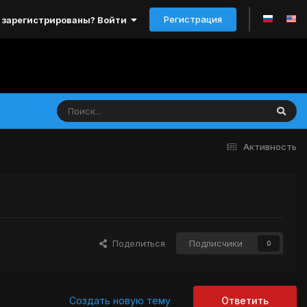
Регистрация
 зарегистрированы? Войти
Активность
Поделиться
Подписчики
0
Создать новую тему
Ответить