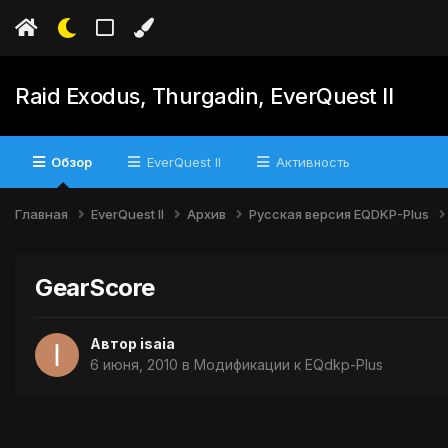
Raid Exodus, Thurgadin, EverQuest II
Обзор
EverQuest II
Активность
Главная
EverQuest II
Архив
Русская версия EQDKP-Plus
GearScore
Автор
isaia
6 июня, 2010
в
Модификации к EQdkp-Plus