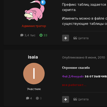
Префикс таблиц задается н
скрипта.
Изменить можно в файле c
существующие таблицы ск
Администратор
3,4 тыс
33
Цитата
isaia
Опубликовано
8 июня, 2010
Огромное спасибо
за отзывчиво
Фай Д.Флоурайт
все работает...
Участник
4
0
Цитата