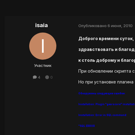
isaia
Опубликовано
6 июня, 2010
Доброго времени суток,
здравствовать и благо
к столь доброму и благ
Участник
При обновлении скрипта с 
4
0
Но при установке плагина
Обнаружены следующие ошибки:
Installation: Plugin "gearscore" installati
Installation: Error in SQL command:
"SQL ERROR