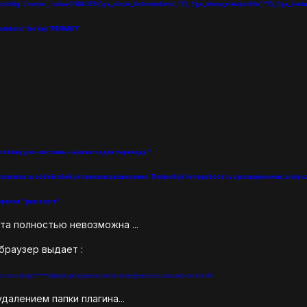
ig` (`name`, `value`) VALUES ('gs_show_listmembers', '1'), ('gs_show_viewprofile', '1'), ('gs_lastup
embers' for key 'PRIMARY'
аблиц дкп-системы - нажмите для перехода ".
повлекла за собой сбой установки расширения. Попробуйте поработать с расширением, в случа
рения "gearscore".
та полностью невозможна ...
 браузер выдает :
ert_encoding() ****/dkp/plugins/gearscore/include/gearscore.class.php on line 86
далением папки плагина...