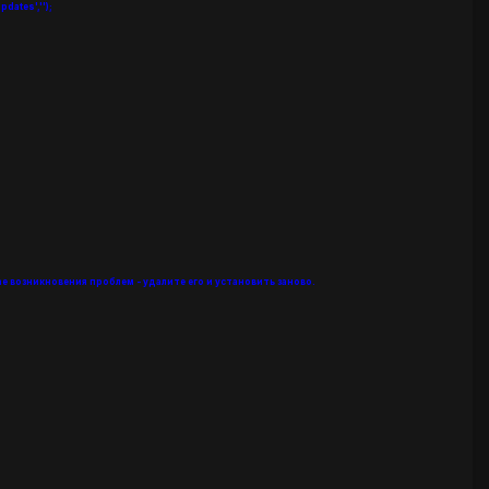
dates','');
е возникновения проблем - удалите его и установить заново.