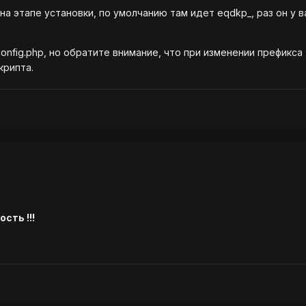
а этапе установки, по умолчанию там идет eqdkp_, раз он у в
onfig.php, но обратите внимание, что при изменении префикс
рипта.
сть !!!