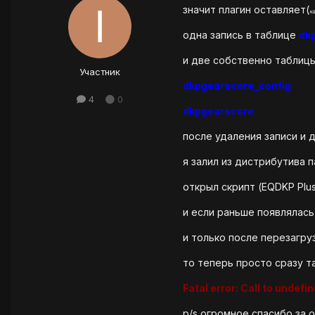
значит плагин оставляет(
к
одна запись в таблице
dk
и две собственно таблиц
Участник
dkpgearscore_config
4
0
dkpgearscore
после удаления записи и 
я залил из дистрибутива п
открыл скрипт (EQDKP Plus 
и если раньше появлялась
и только после перезагруз
то теперь просто сразу та
Fatal error: Call to undef
p/s огромное спасибо за 