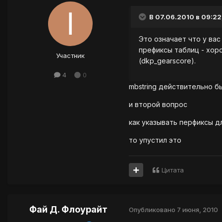
В 07.06.2010 в 09:22
Это означает что у вас
префиксы таблиц - хор
Участник
(dkp_gearscore).
4
0
mbstring действительно бы
и второй вопрос
как указывать перфиксы дл
то упустил это
Цитата
Фай Д. Флоурайт
Опубликовано
7 июня, 2010