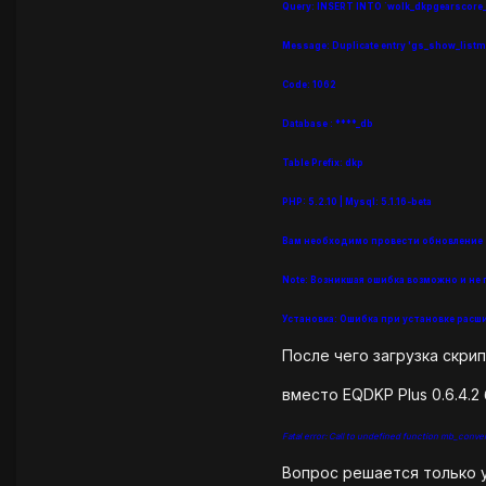
Query: INSERT INTO `wolk_dkpgearscore_conf
Message: Duplicate entry 'gs_show_listm
Code: 1062
Database : ****_db
Table Prefix: dkp
PHP: 5.2.10 | Mysql: 5.1.16-beta
Вам необходимо провести обновление т
Note: Возникшая ошибка возможно и не 
Установка: Ошибка при установке расши
После чего загрузка скрип
вместо EQDKP Plus 0.6.4.2
Fatal error: Call to undefined function mb_conv
Вопрос решается только у