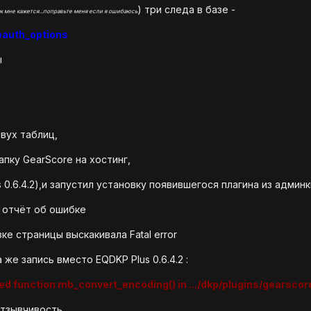
) три следа в базе -
ак мне кажется...поправьте меня если я ошибаюсь
pauth_options
ы
двух таблиц,
апку GearScore на хостинг,
0.6.4.2),и запустил установку появившегося плагина из админки.
 отчёт об ошибке
ке страницы выскакивала Fatal error
 же запись вместо EQDKP Plus 0.6.4.2 :
ined function mb_convert_encoding() in .../dkp/plugins/gearsco
отзывчивость