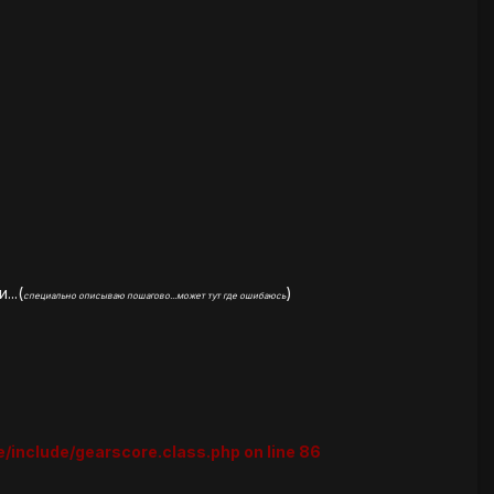
..(
)
специально описываю пошагово...может тут где ошибаюсь
re/include/gearscore.class.php on line 86