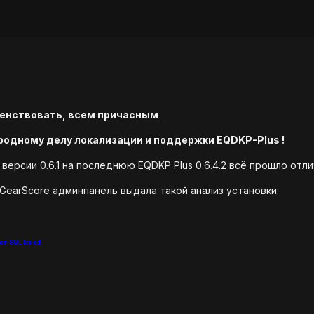
денствовать, всем причасным
ородному делу локализации и поддержки EQDKP-Plus !
версии 0.6.1 на последнюю EQDKP Plus 0.6.4.2 всё прошло отлич
 GearScore админпанель выдала такой анализ установки:
on SQL failed.