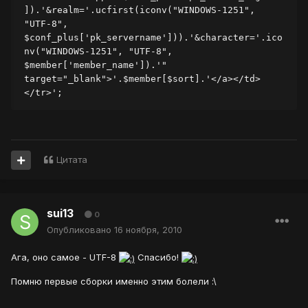
]).'&realm='.ucfirst(iconv("WINDOWS-1251", 
"UTF-8", 
$conf_plus['pk_servername'])).'&character='.ico
nv("WINDOWS-1251", "UTF-8", 
$member['member_name']).'" 
target="_blank">'.$member[$sort].'</a></td>
</tr>';
Цитата
sui13
0
Опубликовано
16 ноября, 2010
Ага, оно самое - UTF-8
Спасибо!
Помню первые сборки именно этим болели :\