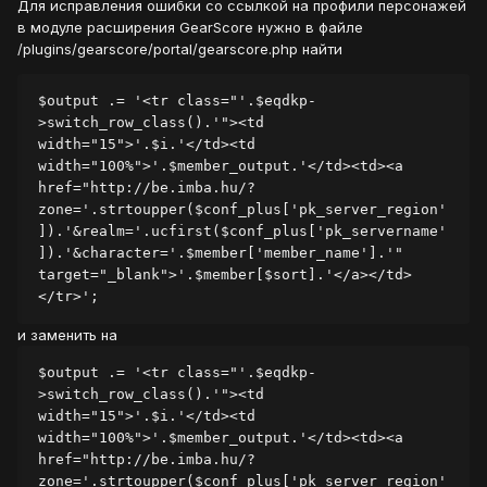
Для исправления ошибки со ссылкой на профили персонажей
в модуле расширения GearScore нужно в файле
/plugins/gearscore/portal/gearscore.php найти
$output .= '<tr class="'.$eqdkp-
>switch_row_class().'"><td 
width="15">'.$i.'</td><td 
width="100%">'.$member_output.'</td><td><a 
href="http://be.imba.hu/?
zone='.strtoupper($conf_plus['pk_server_region'
]).'&realm='.ucfirst($conf_plus['pk_servername'
]).'&character='.$member['member_name'].'" 
target="_blank">'.$member[$sort].'</a></td>
</tr>';
и заменить на
$output .= '<tr class="'.$eqdkp-
>switch_row_class().'"><td 
width="15">'.$i.'</td><td 
width="100%">'.$member_output.'</td><td><a 
href="http://be.imba.hu/?
zone='.strtoupper($conf_plus['pk_server_region'