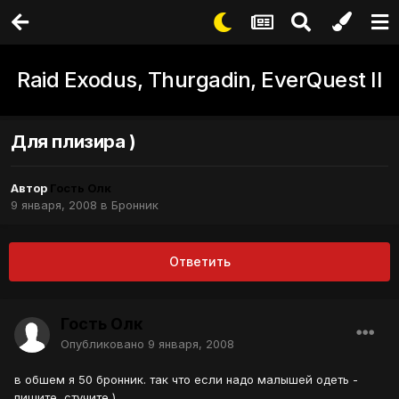
Raid Exodus, Thurgadin, EverQuest II
Для плизира )
Автор
Гость Олк
9 января, 2008
в
Бронник
Ответить
Гость Олк
Опубликовано
9 января, 2008
в обшем я 50 бронник. так что если надо малышей одеть -
пишите, стучите )