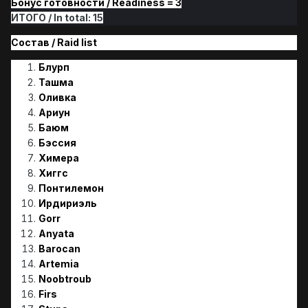
Бонус готовности / Readiness = 3
ИТОГО / In total: 15
Состав / Raid list
Блурп
Ташма
Оливка
Ариун
Баюм
Бэссия
Химера
Хиггс
Понтилемон
Ирдириэль
Gorr
Anyata
Barocan
Artemia
Noobtroub
Firs