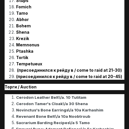
Stups
Fomich
Tamo
Abhor
Bohem
Shena
Krezik
Memnonus
Ptashka
Tortik
Tempetueux
(присоединился к рейду в / come to raid at 21-30)
(присоединился к рейду в / come to raid at 20-45)
Торги / Аuction
Cerodon Leather Belt\/a. 10 Tutitam
Cerodon Tamer's Cloak\/a 30 Shena
Novinctus's Bone Earrings\/a 10a Karhashim
Revenant Bone Belt\/a 10a Noobtroub
Sacrarium Barding Recipes\/a 5 Tamo