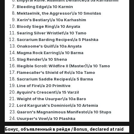
Empyral Rune: Adamant Defiance\/a 5a Karhashim
Bleeding Edge\/a 10 Karmin
Mektaelnik, the Aggressor\/a 10 Smoldas
Xerin's Bestiary\/a 10a Karhashim
Bloody Siege Ring\/a 10 Anyata
Searing Silver Wristlet\/a 10 Tamo
Sacrarium Barding Recipes\/a 5 Ptashka
Onakoome's Quill\/a 10a Anyata
Magma Rock Earring\/a 10 Barma
Slag Render\/a 10 Shena
Illegible Scroll: Wildfire II (Master)\/a 10 Tamo
Flamecaller's Shield of Ro\/a 10a Tamo
Sacrarium Saddle Recipes\/a 5 Barma
Line of Fire\/a 20 Primitive
Ayquini's Crescent\/a 15 Varzil
Weight of the Usurper\/a 10a Baro
Lord Kargurak's Dominion\/a 10 Artemia
Qaaron's Magnanimous Manifesto\/a 10 Stups
Usurper's Vow\/a 10 Ptashka
Бонус, объявленный в рейде / Bonus, declared at raid