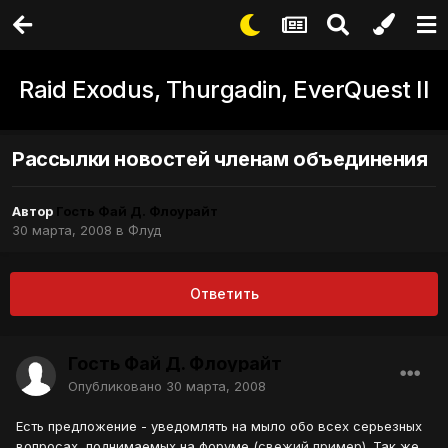
Raid Exodus, Thurgadin, EverQuest II
Рассылки новостей членам объединения
Автор
Гость Фай Д. Флоурайт
30 марта, 2008
в
Флуд
Ответить
Гость Фай Д. Флоурайт
Опубликовано
30 марта, 2008
Есть предложение - уведомлять на мыло обо всех серьезных
вопросах, поднимаемых на форуме (
свежий пример
). Так же