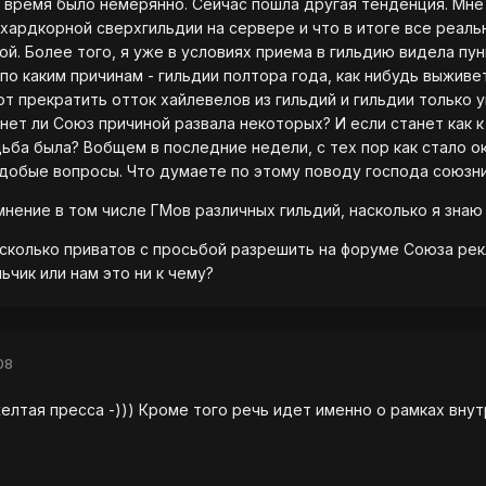
 время было немерянно. Сейчас пошла другая тенденция. Мне 
 хардкорной сверхгильдии на сервере и что в итоге все реал
й. Более того, я уже в условиях приема в гильдию видела пун
о каким причинам - гильдии полтора года, как нибудь выживет
от прекратить отток хайлевелов из гильдий и гильдии только
анет ли Союз причиной развала некоторых? И если станет как 
дьба была? Вобщем в последние недели, с тех пор как стало о
одобые вопросы. Что думаете по этому поводу господа союзн
нение в том числе ГМов различных гильдий, насколько я знаю у
сколько приватов с просьбой разрешить на форуме Союза рек
ьчик или нам это ни к чему?
08
 желтая пресса -))) Кроме того речь идет именно о рамках вну