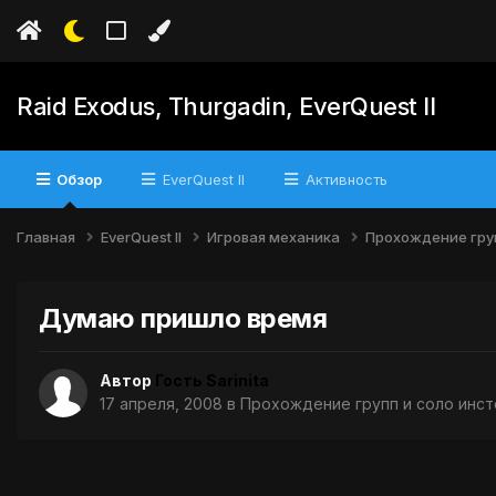
Raid Exodus, Thurgadin, EverQuest II
Обзор
EverQuest II
Активность
Главная
EverQuest II
Игровая механика
Прохождение гру
Думаю пришло время
Автор
Гость Sarinita
17 апреля, 2008
в
Прохождение групп и соло инст