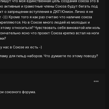
пишут что моя единственная цель создания союза это в
ьно активные и грамотные члены Союза будут бегать под
кт о запрещении вступления в ДКП Юнион. Лично я не
 -))) Кроме того я как раз считаю что наличие союза
 укрепляются. Но в Союзе много людей из молодых и
к этому относиться? Чувствовать себя виноватой или коль
кончательно ясно что проект Союза крепко встал на ноги
ики?
 нас в Союзе их есть -)
ламу для гильд-наборов. Что думаете по этому поводу?
три союзного форума.