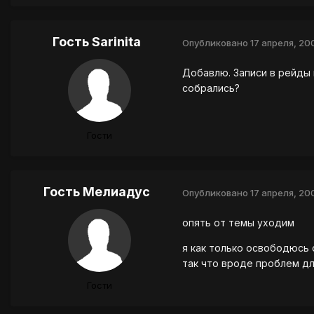
Гость Sarinita
Опубликовано
17 апреля, 20
Добавлю. Записи в рейды 
собрались?
Гости
Гость Мелиадус
Опубликовано
17 апреля, 20
опять от темы уходим
я как только освободюсь 
так что вроде проблем дл
Гости