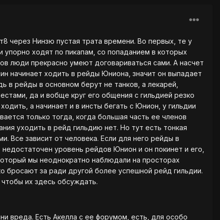
т8 через Нинзю пустая трата времени. Во первых, те у
 и упорно ходят по пикапам, со попаданием в которых
стов люди прекрасно умеют договариваться сами. А насчет
дин начинает ходить в рейды Юниона, значит он выпадает
ь в рейды в основном берут не танков, а лекарей,
естами, да и вобще круг его общения с гильдией резко
одить, а начинает и в инсты бегать с Юнион, у гильдии
ивается только тогда, когда большая часть ее членов
ния уходить в рейд гильдию нет. Но тут есть тонкая
. Все зависит от человека. Если для него рейды в
 недостаточен уровень рейдов Юнион и он покинет и его,
 который мы неоднократно наблюдали на просторах
ко бросают за ради другой более успешной рейд гильдии.
 чтобы их здесь обсуждать.
ни вреда. Есть Акелла с ее форумом, есть, для особо