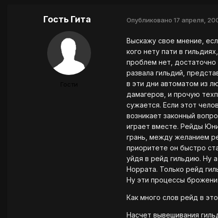
Гость Гита
Опубликовано
17 апреля, 20
Выскажу свое мнение, есл
кого нету пати в гильдия
проблем нет, достаточно 
развала гильдий, предста
в эти дни автоматом из л
Гости
дамагеров, и прочую техп
сужается. Если этот чело
возникает законный вопро
играет вместе. Рейды Юни
грань, между желанием ре
приоритете он быстро ста
уйдя в рейд гильдию. Ну 
Норрата. Только рейд гил
Ну эти процессы брожени
Как много слов рейд в эт
Насчет вывешивания гильд