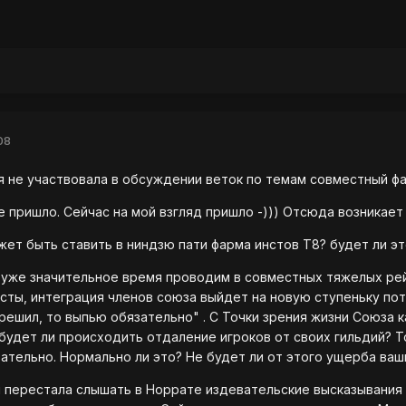
08
 не участвовала в обсуждении веток по темам совместный фа
 пришло. Сейчас на мой взгляд пришло -))) Отсюда возникает
жет быть ставить в ниндзю пати фарма инстов Т8? будет ли эт
 уже значительное время проводим в совместных тяжелых рей
нсты, интеграция членов союза выйдет на новую ступеньку пото
 решил, то выпью обязательно" . С Точки зрения жизни Союза 
е будет ли происходить отдаление игроков от своих гильдий? Т
ательно. Нормально ли это? Не будет ли от этого ущерба ваш
 перестала слышать в Норрате издевательские высказывания 