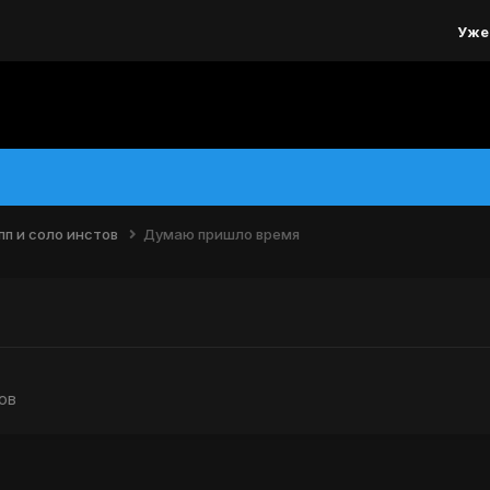
Уже
пп и соло инстов
Думаю пришло время
ов