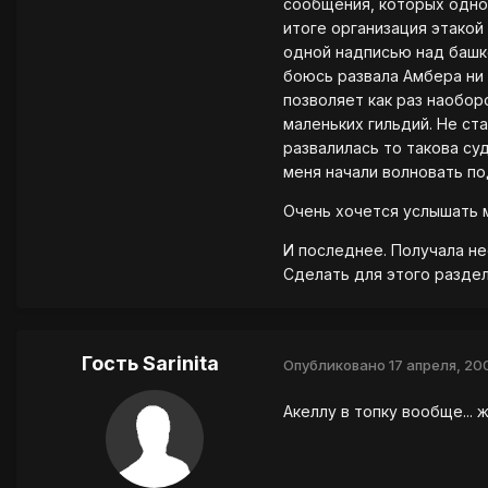
сообщения, которых одно
итоге организация этакой
одной надписью над башко
боюсь развала Амбера ни п
позволяет как раз наобор
маленьких гильдий. Не ст
развалилась то такова су
меня начали волновать п
Очень хочется услышать м
И последнее. Получала не
Сделать для этого раздел
Гость Sarinita
Опубликовано
17 апреля, 20
Акеллу в топку вообще...