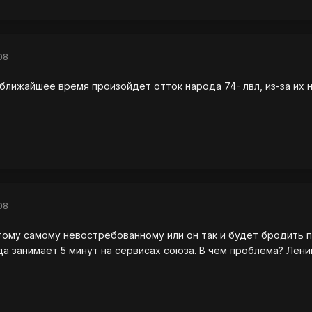
08
 ближайшее время произойдет отток народа 74- лвл, из-за их 
08
тому самому невостребованному или он так и будет бродить 
а занимает 5 минут на сервисах союза. В чем проблема? Ленив