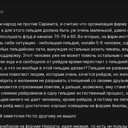
08
и народ не против Саринита, я считаю что организация фарма 
х, а для этого гильдия должна быть уж очень маленькой, давно
послушать флуд в каналах 70-79 и 80. Во-вторых, на фарм ин
вь себе ситуацию - небольшая гильдия, онлайн 5-6 человек, о
юбых гильдийских пати, вынуждая остальных искать пикапы, вед
оддержку. Этот человек уже не может помочь остальным с кв
век еще и в свободное от рейдов время перестает с гильдией х
с, а что он вообще в этой гильдии делает? Гильдия не развал
она помогают людям, которым очень хочется рейдов, но жела
йдить и желанием не разрывать отношений со своими друзьями
новится отрезанным ломтем, а дальше, возможно, ему станет
а слияние рейдовиков в одну гильдию естественный процесс,
ьдия ничего не дает человеку, кроме рейдов, и потому ее лег
я рейд масс достаточно хорошо освещены на форуме Акеллы,
ой заметочке Но по другому не вышло
наборов на форуме Норрата, идея никакая, то есть ни пользы 