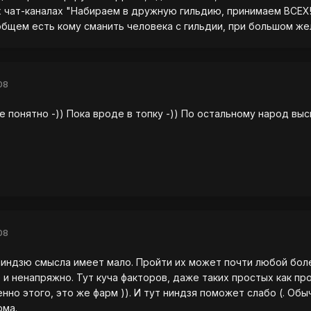
х чат-каналах "Набираем в дружную гильдию, принимаем ВСЕХ!
бщем есть кому сманить человека с гильдии, при большом же
08
 понятно -)) Пока вроде в топку -)) По остальному народ выс
08
ниндзю смысла имеет мало. Пройти их может почти любой боле
и ненапряжно. Тут куча факторов, даже таких простых как прос
менно этого, это же фарм )). И тут ниндзя поможет слабо (. О
рма.