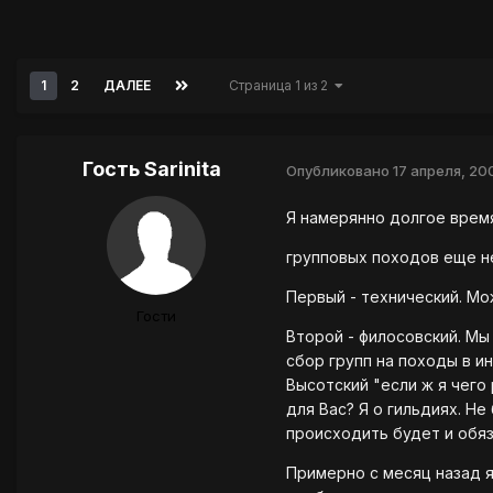
1
2
ДАЛЕЕ
Страница 1 из 2
Гость Sarinita
Опубликовано
17 апреля, 20
Я намерянно долгое время
групповых походов еще не
Первый - технический. Мо
Гости
Второй - филосовский. Мы
сбор групп на походы в и
Высотский "если ж я чего
для Вас? Я о гильдиях. Н
происходить будет и обяз
Примерно с месяц назад я