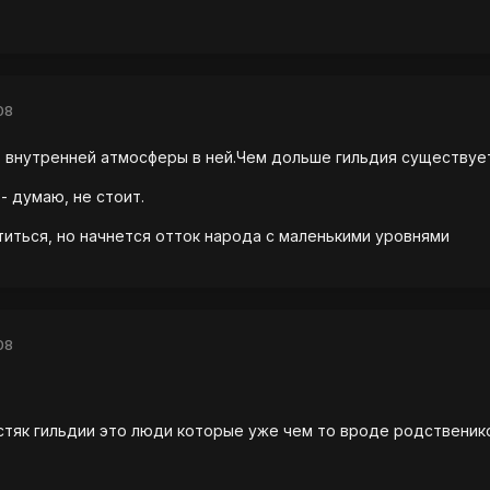
08
т внутренней атмосферы в ней.Чем дольше гильдия существуе
- думаю, не стоит.
иться, но начнется отток народа с маленькими уровнями
08
стяк гильдии это люди которые уже чем то вроде родствеников