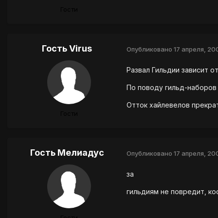
Гости
Гость Virus
Опубликовано
17 апреля, 20
Развал Гильдии зависит о
По поводу гильд-наборов 
Отток хайлевелов прекрат
Гости
Гость Мелиадус
Опубликовано
17 апреля, 20
за
гильдиям не повредит, ко
Гости