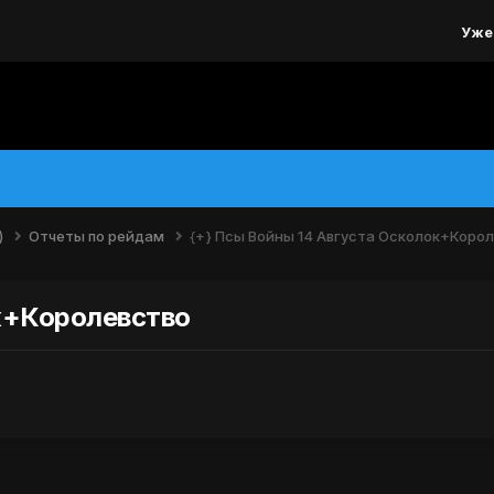
Уже
)
Отчеты по рейдам
{+} Псы Войны 14 Августа Осколок+Коро
к+Королевство