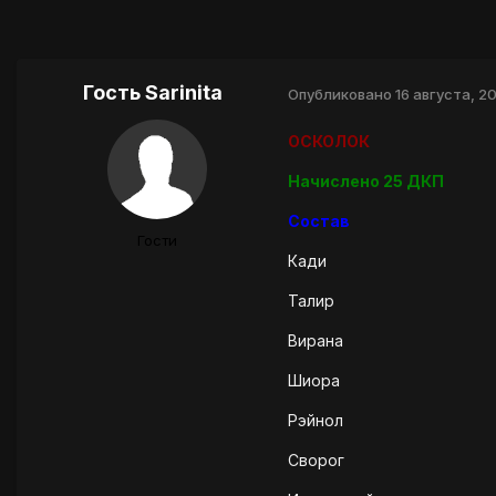
Гость Sarinita
Опубликовано
16 августа, 2
ОСКОЛОК
Начислено 25 ДКП
Состав
Гости
Кади
Талир
Вирана
Шиора
Рэйнол
Сворог