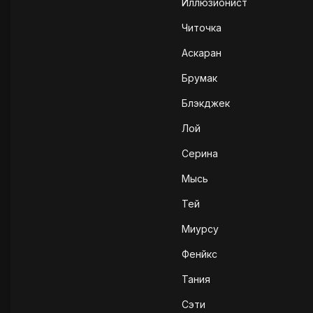
Иллюзионйст
Читочка
Аскаран
Брумак
Блэкджек
Лой
Серина
Мысь
Тей
Миурсу
Фенйкс
Тания
Сэти