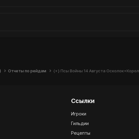
)
Отчеты по рейдам
{+} Псы Войны 14 Августа Осколок+Коро
Ссылки
Игроки
Гильдии
Рецепты