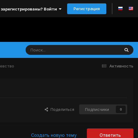
Регистрация
 зарегистрированы? Войти
левство
Активность
Поделиться
Подписчики
0
Создать новую тему
Ответить