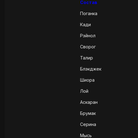
Состав
Поганка
Кади
Рэйнол
Сворог
Талир
Блэкджек
Шиора
Лой
Аскаран
Брумак
Серина
Мысь