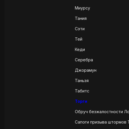
Миурсу
Тания
Сэти
Тей
Кеди
Серебра
Джорамун
Таньзя
Табитс
Торги
Обруч безжалостности Лой
Сапоги призыва штормов Т