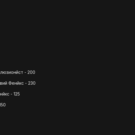
люзионйст - 200
вий Фенйкс - 230
йкс - 125
150