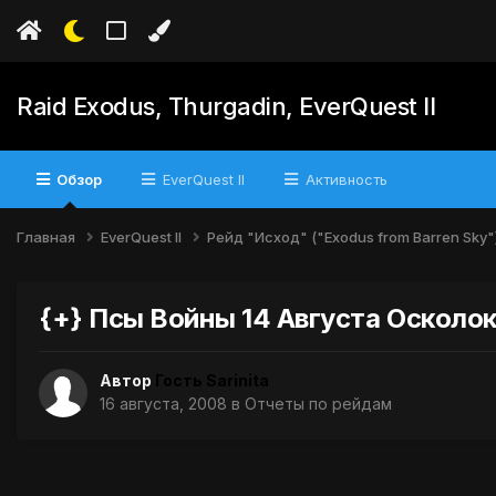
Raid Exodus, Thurgadin, EverQuest II
Обзор
EverQuest II
Активность
Главная
EverQuest II
Рейд "Исход" ("Exodus from Barren Sky"
{+} Псы Войны 14 Августа Осколо
Автор
Гость Sarinita
16 августа, 2008
в
Отчеты по рейдам