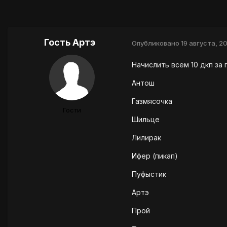
Гость Артэ
Опубликовано
19 августа, 2
Начислить всем 10 дкп за
Антош
Газмясочка
Гости
Шильце
Лилирак
Ифер (пикап)
Пуфыстик
Артэ
Прой