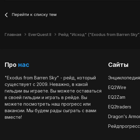
Перейти к списку тем
Главная
EverQuest II
Рейд "Исход" ("Exodus from Barren Sky"
Про
нас
Сайты
"Exodus from Barren Sky" - рейд, который
Энциклопедия
существует с 2009. Неважно, в какой
EQ2Wire
гильдии вы играете. Вы можете оставаться
EQ2Zam
в своей гильдии и играть в рейде. Вы
можете посмотреть наш
прогресс
или
EQ2traders
вакансии
. Мы будем рады сыграть с вами
Dragon's Armo
вместе!
Рейдпрогресс