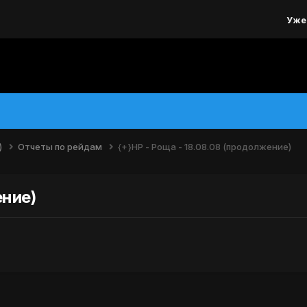
Уже
)
Отчеты по рейдам
{+}НР - Роща - 18.08.08 (продолжение)
ение)