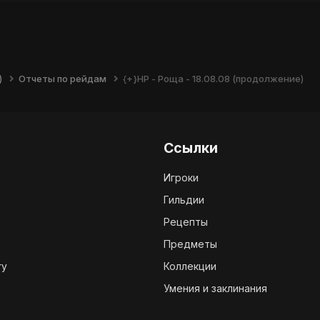
)
Отчеты по рейдам
{+}НР - Роща - 18.08.08 (продолжение)
Ссылки
Игроки
Гильдии
Рецепты
Предметы
ry
Коллекции
Умения и заклинания