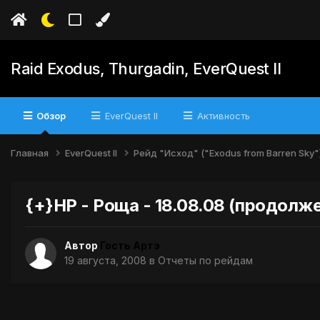
Raid Exodus, Thurgadin, EverQuest II
Обзор
EverQuest II
Активность
Главная
EverQuest II
Рейд "Исход" ("Exodus from Barren Sky"
{+}НР - Роща - 18.08.08 (продолж
Автор
Гость Артэ
19 августа, 2008
в
Отчеты по рейдам