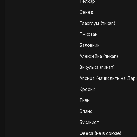
Телхар
Сенед
Гласглум (пикап)
Пмкозак
Баловник
Алексейка (пикап)
Викулька (пикап)
Апсирт (начислить на Дар
Кросик
Тиви
Эланс
Букинист
Фееса (не в союзе)