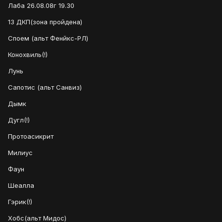
Лаба 26.08.08г 19.30
13 ДКП(зона пройдена)
Споем (альт Фенйкс-РЛ)
Конохвиль(!)
Лунь
Сапотис (альт Санвиз)
Дымк
Дугл(!)
Протоасикрит
Милиус
Фаун
Шеалла
Гэрик(!)
Хобс(альт Мидос)