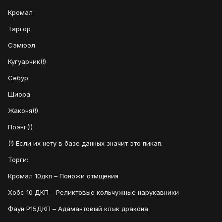
Кромал
Таргор
Сэмюэл
Кугуарчик(!)
Себур
Шиора
Жаконя(!)
Поэнг(!)
(!) Если их нету в базе данных значит это пикап.
Торги:
Кромал 10дкп – Поножи отмщения
Хобс 10 ДКП – Реликтовые кольчужные нарукавники
Фаун Р15ДКП – Адамантовый клык дракона